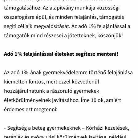
támogatásához. Az alapítvány munkája közösségi
összefogásra épül, és minden felajánlás, támogatás
segíti céljaik megvalósítását. Az adó 1% felajánlással a
támogatók mind részesei a jótetteknek, köszönjük!
Adó 1% felajánlással életeket segítesz menteni!
Az adó 1%-ának gyermekvédelemre történő felajánlása
kiemelten fontos, mert ezzel közvetlenül
hozzájárulhatunk a rászoruló gyermekek
életkörülményeinek javításához. Íme 10 ok, amiért
érdemes ezt megtenni:
- Segítség a beteg gyermekeknek – Kórházi kezelések,
terápiák és gyógyulási körülmények javítása, például