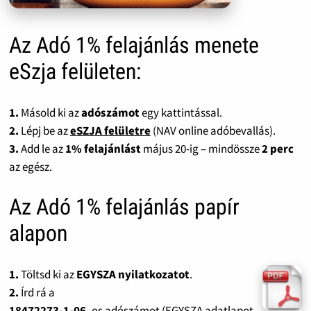
Az Adó 1% felajánlás menete
eSzja felületen:
1.
Másold ki az
adószámot
egy kattintással.
2.
Lépj be az
eSZJA felületre
(NAV online adóbevallás).
3.
Add le az
1% felajánlást
május 20-ig – mindössze
2 perc
az egész.
Az Adó 1% felajánlás papír
alapon
1.
Töltsd ki az
EGYSZA nyilatkozatot
.
2.
Írd rá a
18472273-1-06
-os adószámot (EGYSZA adatlapot