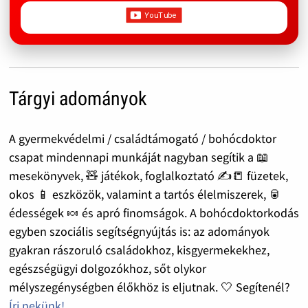
Tárgyi adományok
A gyermekvédelmi / családtámogató / bohócdoktor
csapat mindennapi munkáját nagyban segítik a 📖
mesekönyvek, 🧸 játékok, foglalkoztató ✍️📒 füzetek,
okos 📱 eszközök, valamint a tartós élelmiszerek, 🥫
édességek 🍬 és apró finomságok. A bohócdoktorkodás
egyben szociális segítségnyújtás is: az adományok
gyakran rászoruló családokhoz, kisgyermekekhez,
egészségügyi dolgozókhoz, sőt olykor
mélyszegénységben élőkhöz is eljutnak. 🤍 Segítenél?
Írj nekünk!