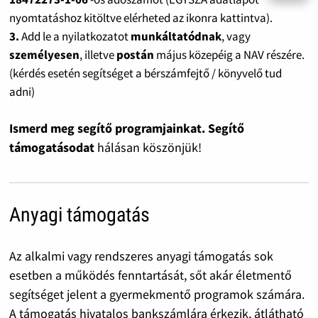
nyomtatáshoz kitöltve elérheted az ikonra kattintva).
3.
Add le a nyilatkozatot
munkáltatódnak
, vagy
személyesen
, illetve
postán
május közepéig a NAV részére.
(kérdés esetén segítséget a bérszámfejtő / könyvelő tud
adni)
Ismerd meg segítő programjainkat. Segítő
támogatásodat
hálásan köszönjük!
Anyagi támogatás
Az alkalmi vagy rendszeres anyagi támogatás sok
esetben a működés fenntartását, sőt akár életmentő
segítséget jelent a gyermekmentő programok számára.
A támogatás hivatalos bankszámlára érkezik, átlátható