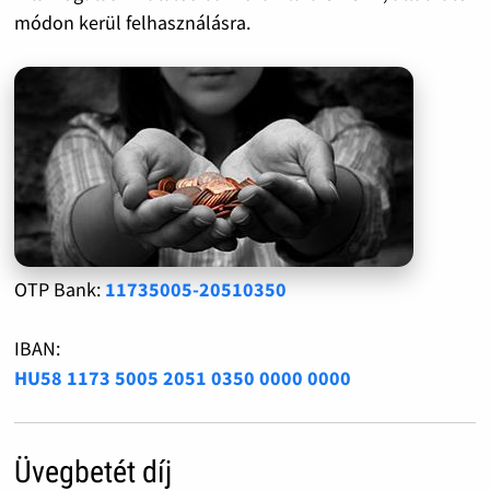
módon kerül felhasználásra.
OTP Bank:
11735005-20510350
IBAN:
HU58 1173 5005 2051 0350 0000 0000
Üvegbetét díj