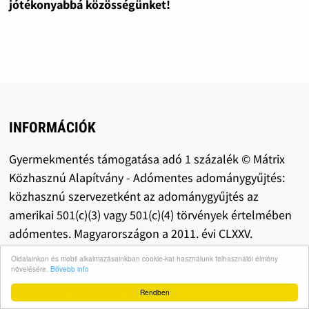
jótékonyabbá közösségünket!
INFORMÁCIÓK
Gyermekmentés támogatása adó 1 százalék © Mátrix
Közhasznú Alapítvány - Adómentes adománygyűjtés:
közhasznú szervezetként az adománygyűjtés az
amerikai 501(c)(3) vagy 501(c)(4) törvények értelmében
adómentes. Magyarországon a 2011. évi CLXXV.
közhasznúságról szóló törvény és a kapcsolódó
Oldalainkon és mobil alkalmazásainkban cookie-kat használunk felhasználói élmény
jogszabályok értelmében adómentes a szervezet,
növelésére.
Bővebb info
adómentes az adománygyűjtés.
Rendben