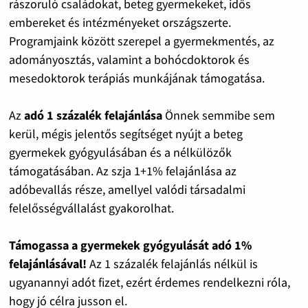
rászoruló családokat, beteg gyermekeket, idős
embereket és intézményeket országszerte.
Programjaink között szerepel a gyermekmentés, az
adományosztás, valamint a bohócdoktorok és
mesedoktorok terápiás munkájának támogatása.
Az
adó 1 százalék felajánlása
Önnek semmibe sem
kerül, mégis jelentős segítséget nyújt a beteg
gyermekek gyógyulásában és a nélkülözők
támogatásában. Az szja 1+1% felajánlása az
adóbevallás része, amellyel valódi társadalmi
felelősségvállalást gyakorolhat.
Támogassa a gyermekek gyógyulását adó 1%
felajánlásával!
Az 1 százalék felajánlás nélkül is
ugyanannyi adót fizet, ezért érdemes rendelkezni róla,
hogy jó célra jusson el.