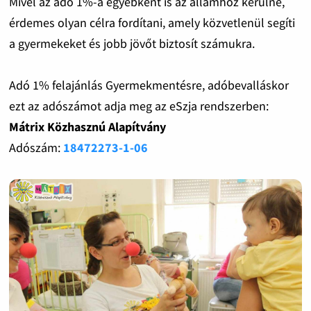
Mivel az adó 1%-a egyébként is az államhoz kerülne,
érdemes olyan célra fordítani, amely közvetlenül segíti
a gyermekeket és jobb jövőt biztosít számukra.
Adó 1% felajánlás Gyermekmentésre, adóbevalláskor
ezt az adószámot adja meg az eSzja rendszerben:
Mátrix Közhasznú Alapítvány
Adószám:
18472273-1-06