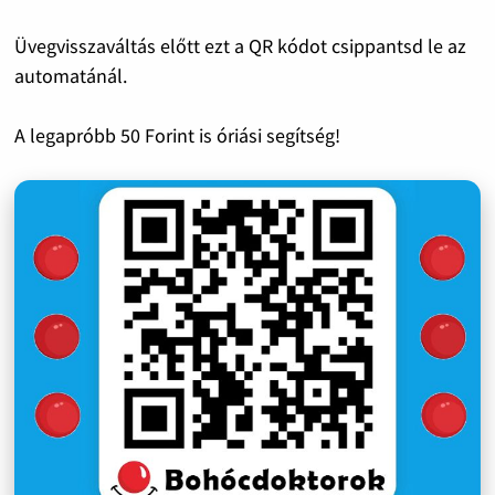
Üvegvisszaváltás előtt ezt a QR kódot csippantsd le az
automatánál.
A legapróbb 50 Forint is óriási segítség!