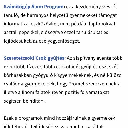
Számítógép Álom Program
:
ez a kezdeményezés jól
tanuló, de hátrányos helyzetű gyermekeket támogat
informatikai eszközökkel, mint például laptopokkal,
asztali gépekkel, elősegítve ezzel tanulásukat és
fejlődésüket, az esélyegyenlőséget.
Szeretetcsoki Csokigyűjtés
:
Az alapítvány évente több
ezer (több tízezer) tábla csokoládét gyűjt és oszt szét
kórházakban gyógyuló kisgyermekeknek, és nélkülöző
családok gyermekeinek, hogy örömet szerezzen nekik,
illetve a finom falatok révén pozitív folyamatokat
segítsen beindítani.
Ezek a programok mind hozzájárulnak a gyermekek
jólétéhez és fejlődéséhez, valamint a családok