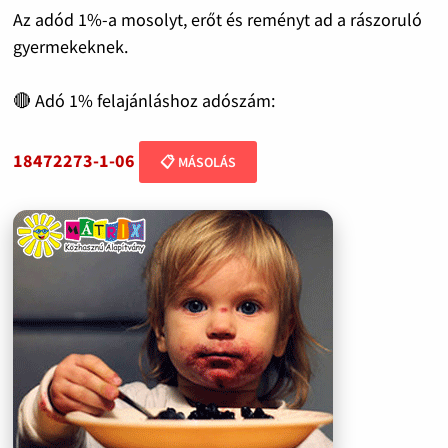
Az adód 1%-a mosolyt, erőt és reményt ad a rászoruló
gyermekeknek.
🔴 Adó 1% felajánláshoz adószám:
18472273-1-06
📋 MÁSOLÁS