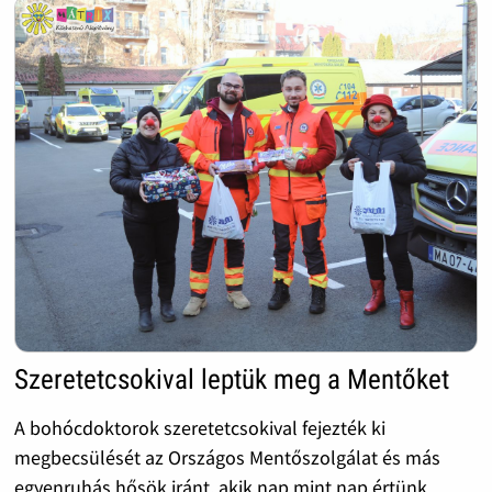
Szeretetcsokival leptük meg a Mentőket
A bohócdoktorok szeretetcsokival fejezték ki
megbecsülését az Országos Mentőszolgálat és más
egyenruhás hősök iránt, akik nap mint nap értünk