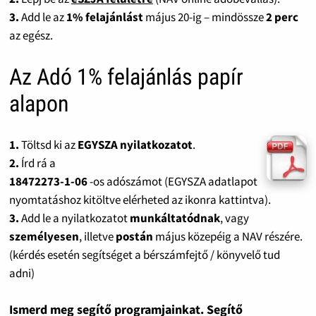
3.
Add le az
1% felajánlást
május 20-ig – mindössze
2 perc
az egész.
Az Adó 1% felajánlás papír
alapon
1.
Töltsd ki az
EGYSZA nyilatkozatot
.
2.
Írd rá a
18472273-1-06
-os adószámot (EGYSZA adatlapot
nyomtatáshoz kitöltve elérheted az ikonra kattintva).
3.
Add le a nyilatkozatot
munkáltatódnak
, vagy
személyesen
, illetve
postán
május közepéig a NAV részére.
(kérdés esetén segítséget a bérszámfejtő / könyvelő tud
adni)
Ismerd meg segítő programjainkat. Segítő