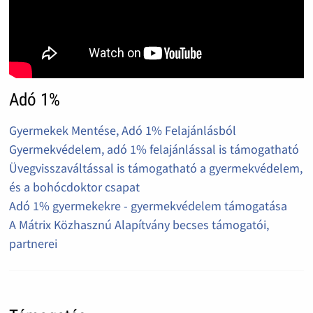
Adó 1%
Gyermekek Mentése, Adó 1% Felajánlásból
Gyermekvédelem, adó 1% felajánlással is támogatható
Üvegvisszaváltással is támogatható a gyermekvédelem,
és a bohócdoktor csapat
Adó 1% gyermekekre - gyermekvédelem támogatása
A Mátrix Közhasznú Alapítvány becses támogatói,
partnerei