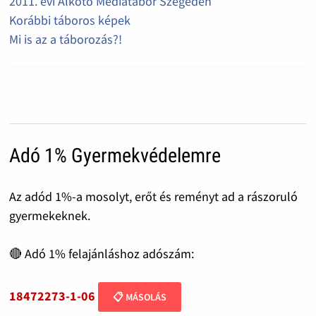
2011. évi Alkotó Médiatábor Szegeden
Korábbi táboros képek
Mi is az a táborozás?!
Adó 1% Gyermekvédelemre
Az adód 1%-a mosolyt, erőt és reményt ad a rászoruló
gyermekeknek.
🔴 Adó 1% felajánláshoz adószám:
18472273-1-06
📋 MÁSOLÁS