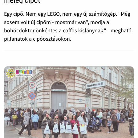
meleg cipőt
Egy cipő. Nem egy LEGO, nem egy új számítógép. "Még
sosem volt új cipőm - mostmár van", modja a
bohócdoktor önkéntes a coffos kislánynak." - megható
pillanatok a cipőosztásokon.