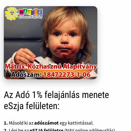
Az Adó 1% felajánlás menete
eSzja felületen:
1.
Másold ki az
adószámot
egy kattintással.
2.
Lépj be az
eSZJA felületre
(NAV online adóbevallás).