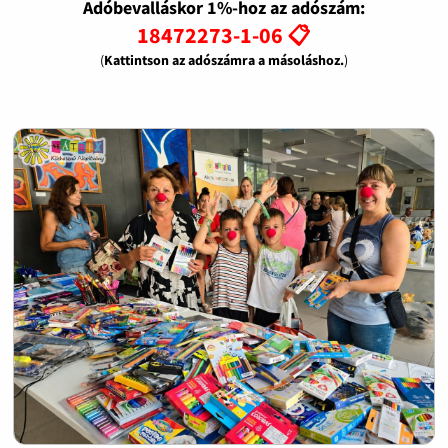
Adóbevalláskor 1%-hoz az adószám:
18472273-1-06 📋
(
Kattintson az adószámra a másoláshoz.
)