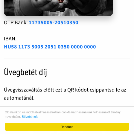
OTP Bank:
11735005-20510350
IBAN:
HU58 1173 5005 2051 0350 0000 0000
Üvegbetét díj
Üvegvisszaváltás előtt ezt a QR kódot csippantsd le az
automatánál.
Oldalainkon és mobil alkalmazásainkban cookie-kat használunk felhasználói élmény
A legapróbb 50 Forint is óriási segítség!
növelésére.
Bővebb info
Rendben