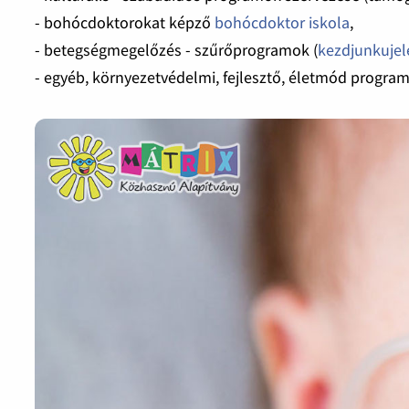
- bohócdoktorokat képző
bohócdoktor iskola
,
- betegségmegelőzés - szűrőprogramok (
kezdjunkujel
- egyéb, környezetvédelmi, fejlesztő, életmód progra