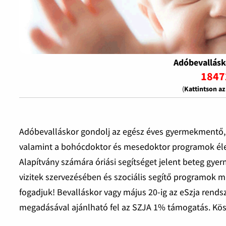
Adóbevallásk
1847
(
Kattintson a
Adóbevalláskor gondolj az egész éves gyermekmentő,
valamint a bohócdoktor és mesedoktor programok éle
Alapítvány számára óriási segítséget jelent beteg 
vizitek szervezésében és szociális segítő programok 
fogadjuk! Bevalláskor vagy május 20-ig az eSzja rend
megadásával ajánlható fel az SZJA 1% támogatás. Kö