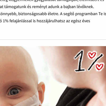
at támogatunk és reményt adunk a bajban lévőknek.
könnyebb, biztonságosabb életre. A segítő programban Te i
ó 1% felajánlással is hozzájárulhatsz az egész éves