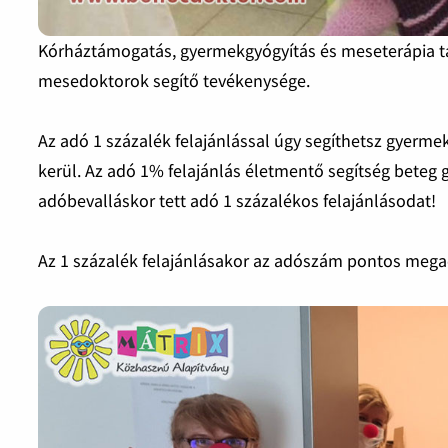
Kórháztámogatás, gyermekgyógyítás és meseterápia tá
mesedoktorok segítő tevékenysége.
Az adó 1 százalék felajánlással úgy segíthetsz gye
kerül. Az adó 1% felajánlás életmentő segítség bete
adóbevalláskor tett adó 1 százalékos felajánlásodat!
Az 1 százalék felajánlásakor az adószám pontos me