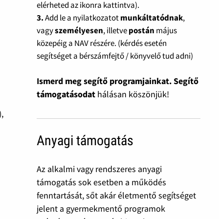
elérheted az ikonra kattintva).
3.
Add le a nyilatkozatot
munkáltatódnak
,
vagy
személyesen
, illetve
postán
május
közepéig a NAV részére. (kérdés esetén
segítséget a bérszámfejtő / könyvelő tud adni)
Ismerd meg segítő programjainkat. Segítő
támogatásodat
hálásan köszönjük!
),
Anyagi támogatás
Az alkalmi vagy rendszeres anyagi
támogatás sok esetben a működés
fenntartását, sőt akár életmentő segítséget
jelent a gyermekmentő programok