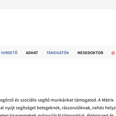
HIRDETÕ
ADHAT
TÁMOGATÓK
MESEDOKTOR
@
gőrző és szociális segítő munkánkat támogatod. A Mátrix
al nyújt segítséget betegeknek, rászorulóknak, nehéz hely
eteg kisgyermekek gyógyulását támogatjuk, élelmiszert és