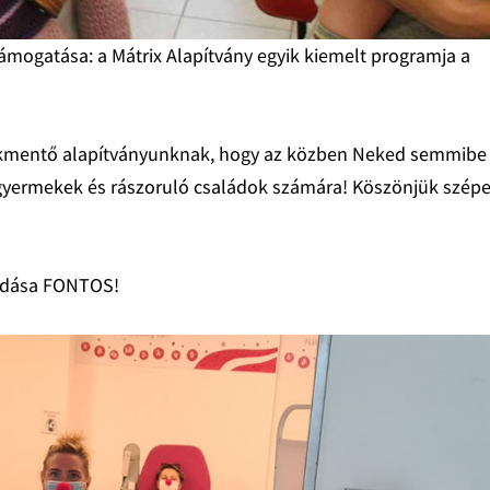
mogatása: a Mátrix Alapítvány egyik kiemelt programja a
rmekmentő alapítványunknak, hogy az közben Neked semmib
g gyermekek és rászoruló családok számára! Köszönjük szép
gadása FONTOS!