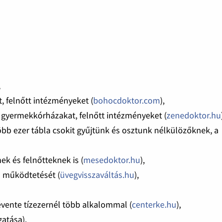
,
, felnőtt intézményeket (
bohocdoktor.com
),
 gyermekkórházakat, felnőtt intézményeket (
zenedoktor.hu
több ezer tábla csokit gyűjtünk és osztunk nélkülözőknek, a
 és felnőtteknek is (
mesedoktor.hu
),
m működtetését (
üvegvisszaváltás.hu
),
vente tízezernél több alkalommal (
centerke.hu
),
gatása),