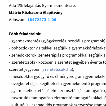
Adó 1% felajánlás Gyermekmentésre:
Mátrix Közhasznú Alapítvány
Adószám:
18472273-1-06
Főbb feladataink:
- gyermekmentés (gyógykezelés, szociális programok)
- bohócdoktor vizitekkel segítjük a gyermekkórházakat
- zenedoktorok, zeneterápiás programokkal segítjük a
- szeretetcsoki - közösen a szeretet jegyében évente 
szeretet jegyében (
szeretetcsoki.hu
),
- mesedoktor gyógyító és élményprogram gyermekeknek
- üvegbetét díjjal segítheted a gyermekmentő progra
- gyermekétkeztetés, élelmiszerosztás (és támogatás),
- rászorulók támogatása életmentő támogatásokkal, é
- kulturális - szabadidős programok szervezése (támo