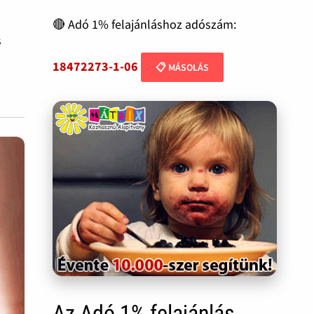
🔴 Adó 1% felajánláshoz adószám:
s
18472273-1-06
📋 MÁSOLÁS
Az Adó 1% felajánlás