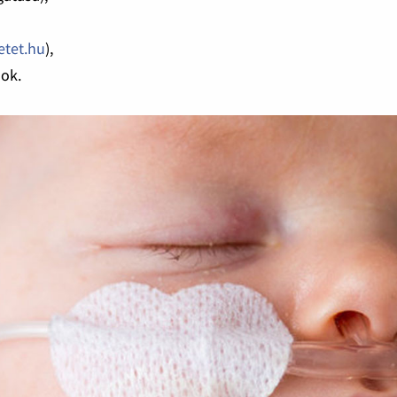
etet.hu
),
mok.