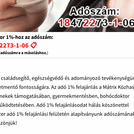
or 1%-hoz az adószám:
2273-1-06 📋
z adószámra a másoláshoz.
)
 családsegítő, egészségvédő és adományozó tevékenységü
tmentő fontosságára. Az adó 1% felajánlás a Mátrix Közha
gyermekek támogatásában, gyermekmentésben, bohócdoktor
működtetésében. Adó 1% felajánlásodat hálás köszönettel
szer adó 1% felajánlási felületén alapítványunk adószámána
szönjük!