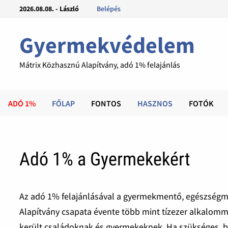
2026.08.08. - László
Belépés
Gyermekvédelem
Mátrix Közhasznú Alapítvány, adó 1% felajánlás
ADÓ 1%
FŐLAP
FONTOS
HASZNOS
FOTÓK
Adó 1% a Gyermekekért
Az adó 1% felajánlásával a gyermekmentő, egészségme
Alapítvány csapata évente több mint tízezer alkalomm
került családoknak és gyermekeknek. Ha szükséges, b