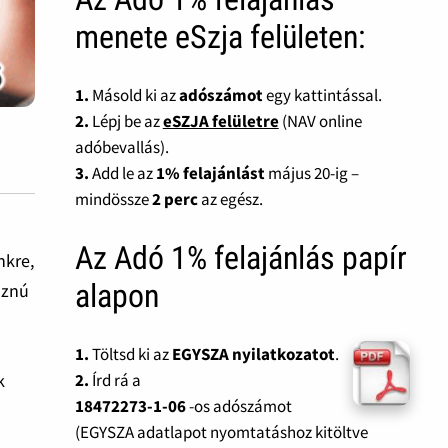
menete eSzja felületen:
1.
Másold ki az
adószámot
egy kattintással.
2.
Lépj be az
eSZJA felületre
(NAV online
adóbevallás).
3.
Add le az
1% felajánlást
május 20-ig –
mindössze
2 perc
az egész.
Az Adó 1% felajánlás papír
nkre,
alapon
sznú
1.
Töltsd ki az
EGYSZA nyilatkozatot
.
k
2.
Írd rá a
18472273-1-06
-os adószámot
(EGYSZA adatlapot nyomtatáshoz kitöltve