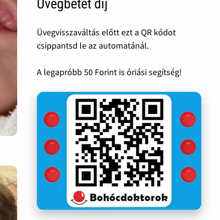
Üvegbetét díj
Üvegvisszaváltás előtt ezt a QR kódot
csippantsd le az automatánál.
A legapróbb 50 Forint is óriási segítség!