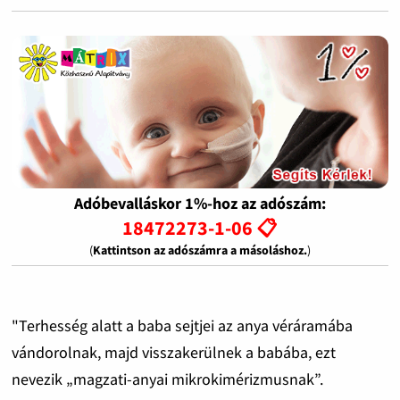
Adóbevalláskor 1%-hoz az adószám:
18472273-1-06 📋
(
Kattintson az adószámra a másoláshoz.
)
"Terhesség alatt a baba sejtjei az anya véráramába
vándorolnak, majd visszakerülnek a babába, ezt
nevezik „magzati-anyai mikrokimérizmusnak”.