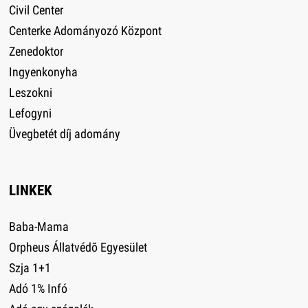
Civil Center
Centerke Adományozó Központ
Zenedoktor
Ingyenkonyha
Leszokni
Lefogyni
Üvegbetét díj adomány
LINKEK
Baba-Mama
Orpheus Állatvédõ Egyesület
Szja 1+1
Adó 1% Infó