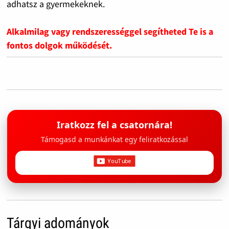
adhatsz a gyermekeknek.
Alkalmilag vagy rendszerességgel segítheted Te is a
fontos dolgok működését.
Iratkozz fel a csatornára!
Támogasd a munkánkat egy feliratkozással
Tárgyi adományok