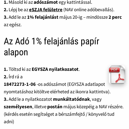
1.
Másold ki az
adószámot
egy kattintással.
2.
Lépj be az
eSZJA felületre
(NAV online adóbevallás).
3.
Add le az
1% felajánlást
május 20-ig – mindössze
2 perc
az egész.
Az Adó 1% felajánlás papír
alapon
1.
Töltsd ki az
EGYSZA nyilatkozatot
.
2.
Írd rá a
18472273-1-06
-os adószámot (EGYSZA adatlapot
nyomtatáshoz kitöltve elérheted az ikonra kattintva).
3.
Add le a nyilatkozatot
munkáltatódnak
, vagy
személyesen
, illetve
postán
május közepéig a NAV részére.
(kérdés esetén segítséget a bérszámfejtő / könyvelő tud
adni)