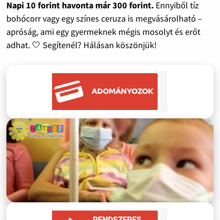
Napi 10 forint havonta már 300 forint.
Ennyiből tíz
bohócorr vagy egy színes ceruza is megvásárolható –
apróság, ami egy gyermeknek mégis mosolyt és erőt
adhat. 🤍 Segítenél? Hálásan köszönjük!