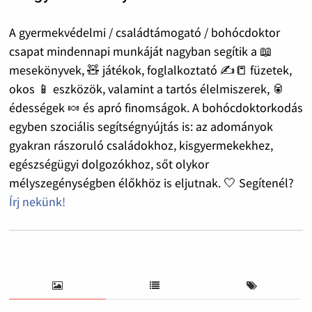
A gyermekvédelmi / családtámogató / bohócdoktor
csapat mindennapi munkáját nagyban segítik a 📖
mesekönyvek, 🧸 játékok, foglalkoztató ✍️📒 füzetek,
okos 📱 eszközök, valamint a tartós élelmiszerek, 🥫
édességek 🍬 és apró finomságok. A bohócdoktorkodás
egyben szociális segítségnyújtás is: az adományok
gyakran rászoruló családokhoz, kisgyermekekhez,
egészségügyi dolgozókhoz, sőt olykor
mélyszegénységben élőkhöz is eljutnak. 🤍 Segítenél?
Írj nekünk!