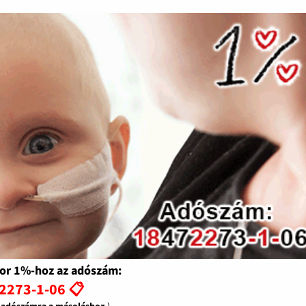
or 1%-hoz az adószám:
2273-1-06 📋