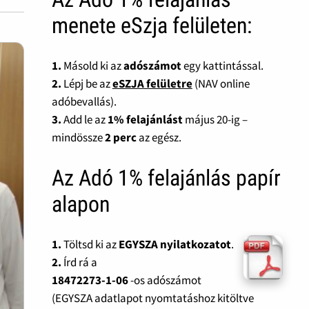
menete eSzja felületen:
1.
Másold ki az
adószámot
egy kattintással.
2.
Lépj be az
eSZJA felületre
(NAV online
adóbevallás).
3.
Add le az
1% felajánlást
május 20-ig –
mindössze
2 perc
az egész.
Az Adó 1% felajánlás papír
alapon
1.
Töltsd ki az
EGYSZA nyilatkozatot
.
2.
Írd rá a
18472273-1-06
-os adószámot
(EGYSZA adatlapot nyomtatáshoz kitöltve