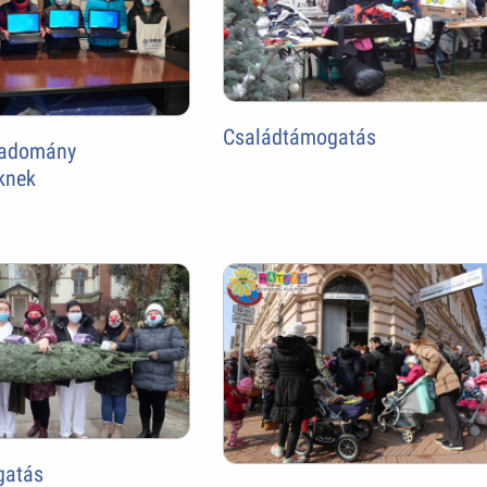
Családtámogatás
 adomány
knek
gatás