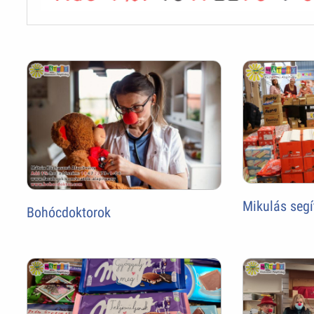
Mikulás segí
Bohócdoktorok