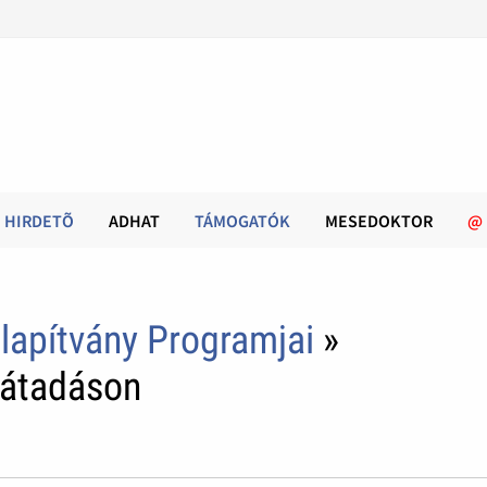
HIRDETÕ
ADHAT
TÁMOGATÓK
MESEDOKTOR
@
lapítvány Programjai
»
pátadáson