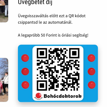
Üvegbetét díj
Üvegvisszaváltás előtt ezt a QR kódot
csippantsd le az automatánál.
A legapróbb 50 Forint is óriási segítség!