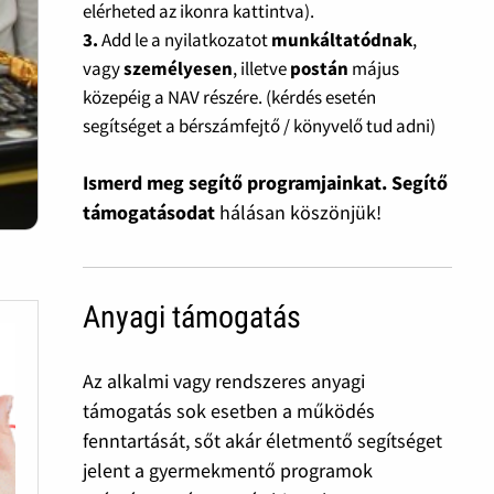
elérheted az ikonra kattintva).
3.
Add le a nyilatkozatot
munkáltatódnak
,
vagy
személyesen
, illetve
postán
május
közepéig a NAV részére. (kérdés esetén
segítséget a bérszámfejtő / könyvelő tud adni)
Ismerd meg segítő programjainkat. Segítő
támogatásodat
hálásan köszönjük!
Anyagi támogatás
Az alkalmi vagy rendszeres anyagi
támogatás sok esetben a működés
fenntartását, sőt akár életmentő segítséget
jelent a gyermekmentő programok