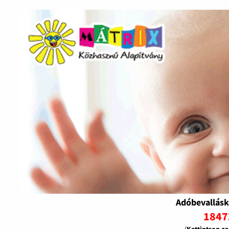
Adóbevallásk
1847