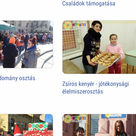
Családok támogatása
adomány osztás
Zsíros kenyér - jótékonysági
élelmiszerosztás