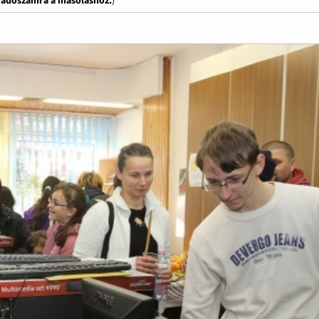
z adószámra a másoláshoz.
)