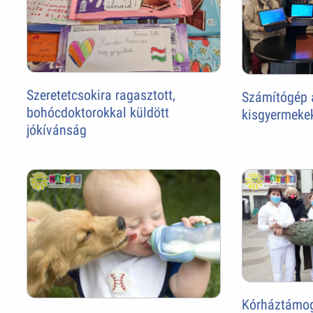
Szeretetcsokira ragasztott,
Számítógép
bohócdoktorokkal küldött
kisgyermeke
jókívánság
Kórháztámo