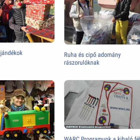
ajándékok
Ruha és cipő adomány
rászorulóknak
WARC Programunk a kihaló fé