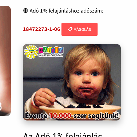
🔴 Adó 1% felajánláshoz adószám:
18472273-1-06
📋 MÁSOLÁS
Az Adó 1% felajánlás