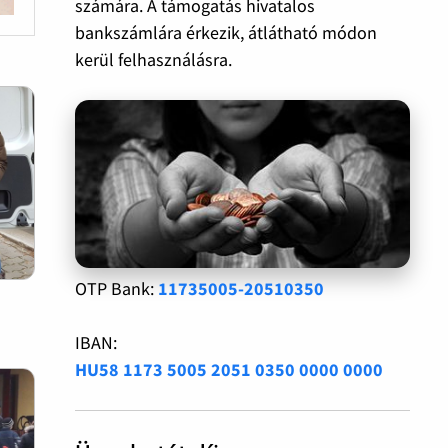
számára. A támogatás hivatalos
bankszámlára érkezik, átlátható módon
kerül felhasználásra.
OTP Bank:
11735005-20510350
IBAN:
HU58 1173 5005 2051 0350 0000 0000