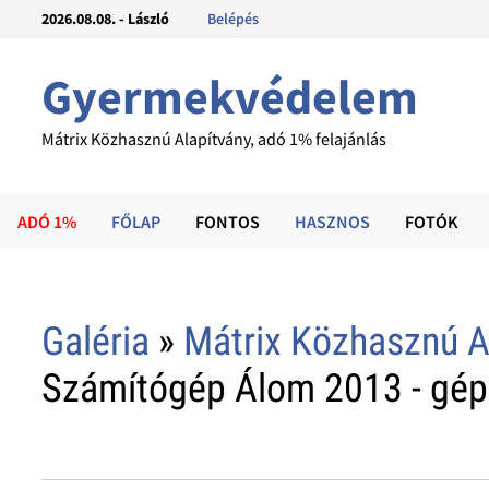
2026.08.08. - László
Belépés
Gyermekvédelem
Mátrix Közhasznú Alapítvány, adó 1% felajánlás
ADÓ 1%
FŐLAP
FONTOS
HASZNOS
FOTÓK
Galéria
»
Mátrix Közhasznú A
Számítógép Álom 2013 - gé