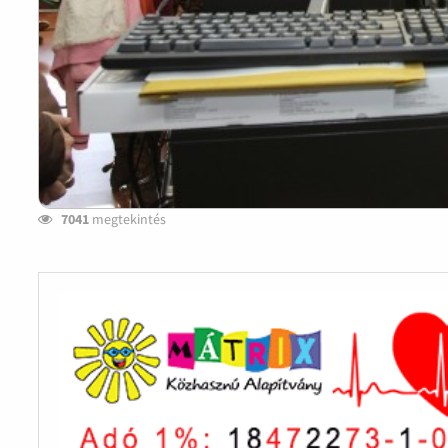
7041
megtekintés