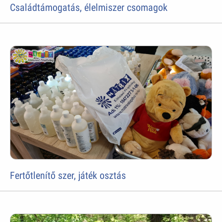
Családtámogatás, élelmiszer csomagok
Fertőtlenítő szer, játék osztás