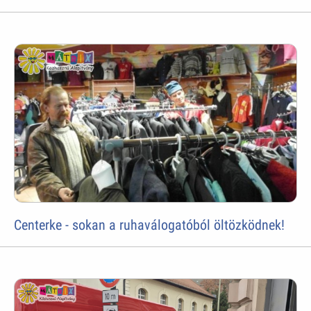
Centerke - sokan a ruhaválogatóból öltözködnek!