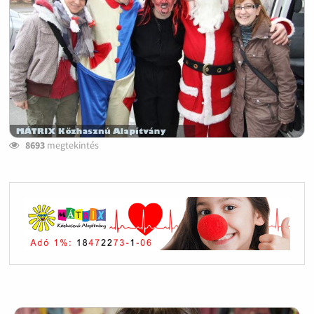
8693
megtekintés