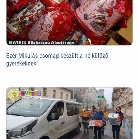
Ezer Mikulás csomag készült a nélkülözõ
gyerekeknek!