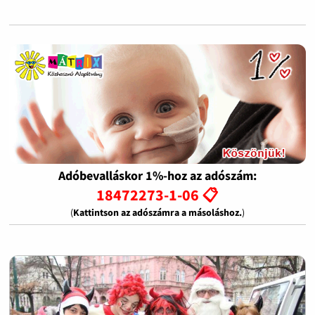
Adóbevalláskor 1%-hoz az adószám:
18472273-1-06 📋
(
Kattintson az adószámra a másoláshoz.
)