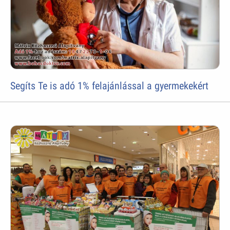
Segíts Te is adó 1% felajánlással a gyermekekért