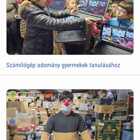
Számítógép adomány gyermekek tanulásához