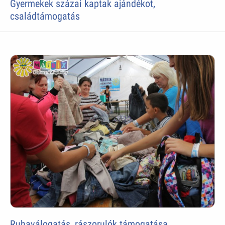
Gyermekek százai kaptak ajándékot,
családtámogatás
Ruhaválogatás, rászorulók támogatása