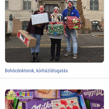
Bohócdoktorok, kórházlátogatás