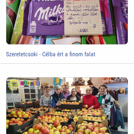
Szeretetcsoki - Célba ért a finom falat