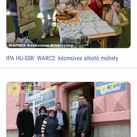
IPA HU-SSR: WARC2: kézmûves alkotó mûhely