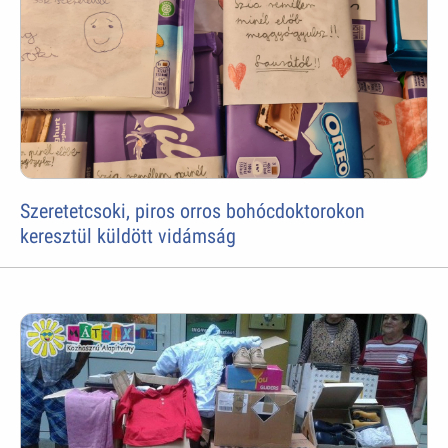
Szeretetcsoki, piros orros bohócdoktorokon
keresztül küldött vidámság