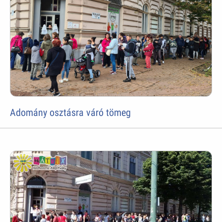
Adomány osztásra váró tömeg