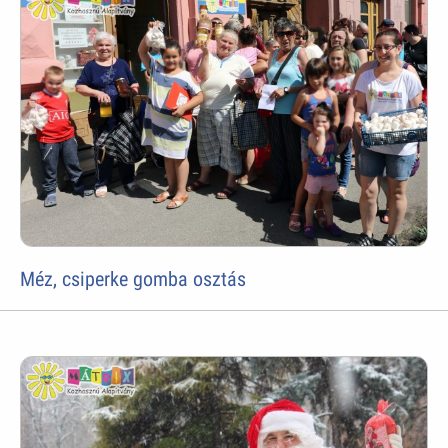
Méz, csiperke gomba osztás