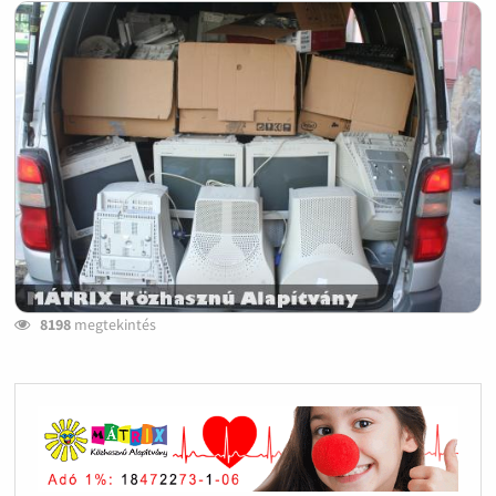
8198
megtekintés