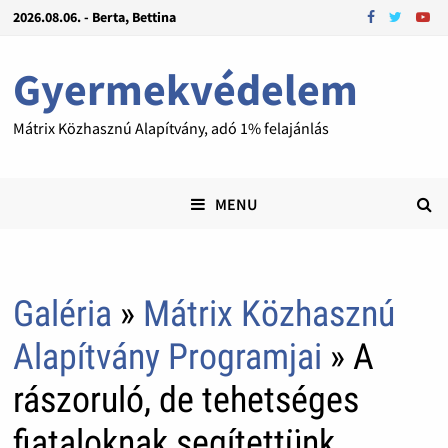
2026.08.06. - Berta, Bettina
Gyermekvédelem
Mátrix Közhasznú Alapítvány, adó 1% felajánlás
MENU
Galéria
»
Mátrix Közhasznú
Alapítvány Programjai
» A
rászoruló, de tehetséges
fiataloknak segítettünk