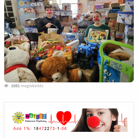
1081
megtekintés