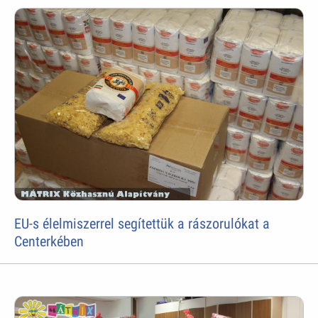
EU-s élelmiszerrel segítettük a rászorulókat a
Centerkében