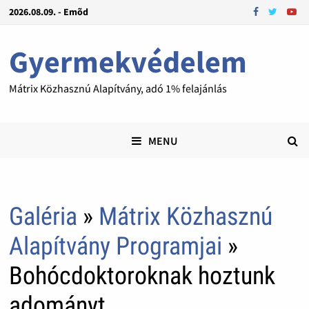
2026.08.09. - Emõd
Gyermekvédelem
Mátrix Közhasznú Alapítvány, adó 1% felajánlás
MENU
Galéria
»
Mátrix Közhasznú
Alapítvány Programjai
»
Bohócdoktoroknak hoztunk
adományt