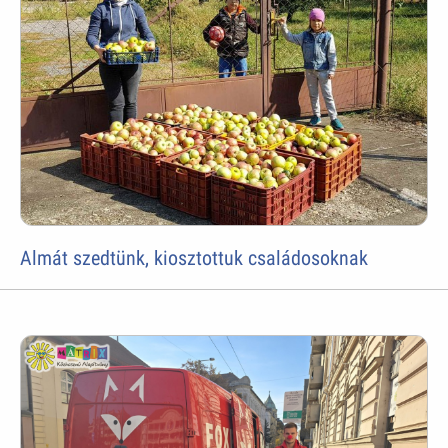
Almát szedtünk, kiosztottuk családosoknak