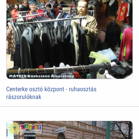
Centerke osztó központ - ruhaosztás
rászorulóknak