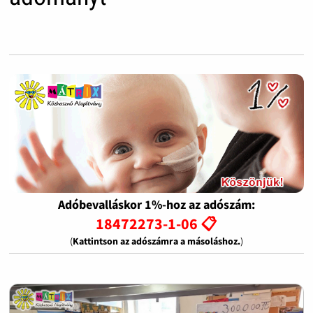
Adóbevalláskor 1%-hoz az adószám:
18472273-1-06 📋
(
Kattintson az adószámra a másoláshoz.
)