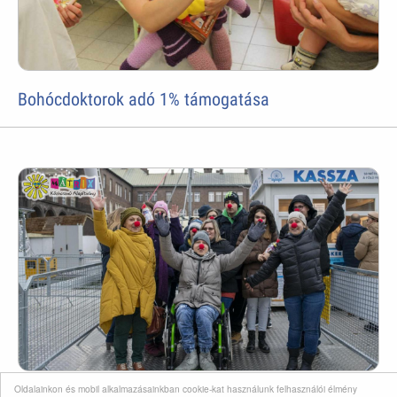
Bohócdoktorok adó 1% támogatása
Oldalainkon és mobil alkalmazásainkban cookie-kat használunk felhasználói élmény