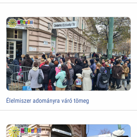
Élelmiszer adományra váró tömeg