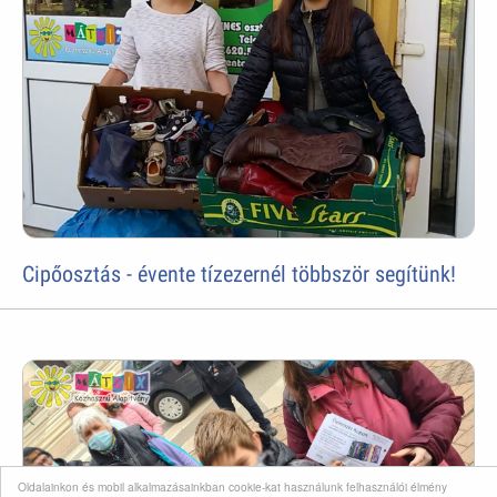
Cipőosztás - évente tízezernél többször segítünk!
Oldalainkon és mobil alkalmazásainkban cookie-kat használunk felhasználói élmény