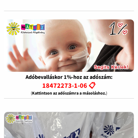
Adóbevalláskor 1%-hoz az adószám:
18472273-1-06 📋
(
Kattintson az adószámra a másoláshoz.
)