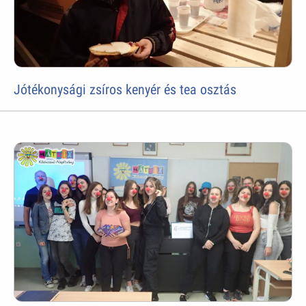
Jótékonysági zsíros kenyér és tea osztás