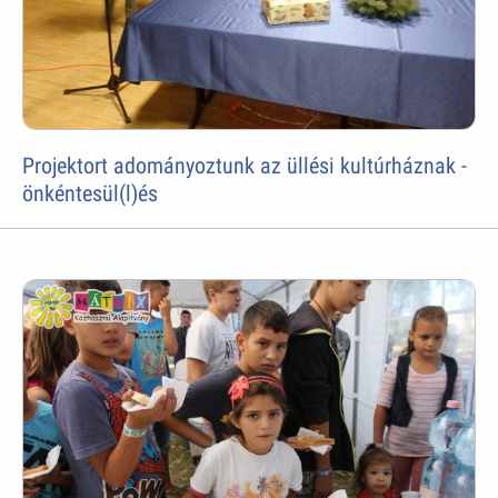
Projektort adományoztunk az üllési kultúrháznak -
önkéntesül(l)és