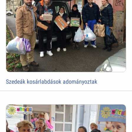
Szedeák kosárlabdások adományoztak