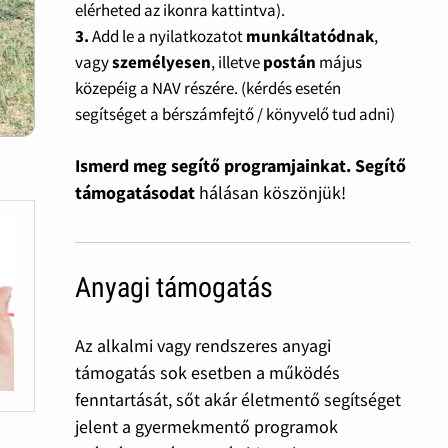
elérheted az ikonra kattintva).
3.
Add le a nyilatkozatot
munkáltatódnak
,
vagy
személyesen
, illetve
postán
május
közepéig a NAV részére. (kérdés esetén
segítséget a bérszámfejtő / könyvelő tud adni)
Ismerd meg segítő programjainkat. Segítő
támogatásodat
hálásan köszönjük!
Anyagi támogatás
Az alkalmi vagy rendszeres anyagi
támogatás sok esetben a működés
fenntartását, sőt akár életmentő segítséget
jelent a gyermekmentő programok