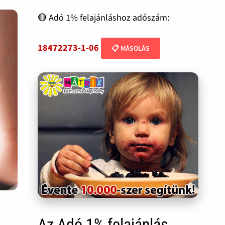
🔴 Adó 1% felajánláshoz adószám:
18472273-1-06
📋 MÁSOLÁS
Az Adó 1% felajánlás