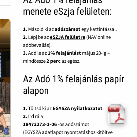
menete eSzja felületen:
1.
Másold ki az
adószámot
egy kattintással.
2.
Lépj be az
eSZJA felületre
(NAV online
adóbevallás).
3.
Add le az
1% felajánlást
május 20-ig –
mindössze
2 perc
az egész.
Az Adó 1% felajánlás papír
alapon
1.
Töltsd ki az
EGYSZA nyilatkozatot
.
2.
Írd rá a
18472273-1-06
-os adószámot
(EGYSZA adatlapot nyomtatáshoz kitöltve