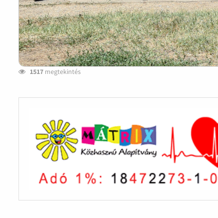
1517
megtekintés