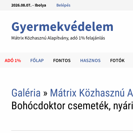
2026.08.07. - Ibolya
Belépés
Gyermekvédelem
Mátrix Közhasznú Alapítvány, adó 1% felajánlás
ADÓ 1%
FŐLAP
FONTOS
HASZNOS
FOTÓK
Galéria
»
Mátrix Közhasznú A
Bohócdoktor csemeték, nyári 