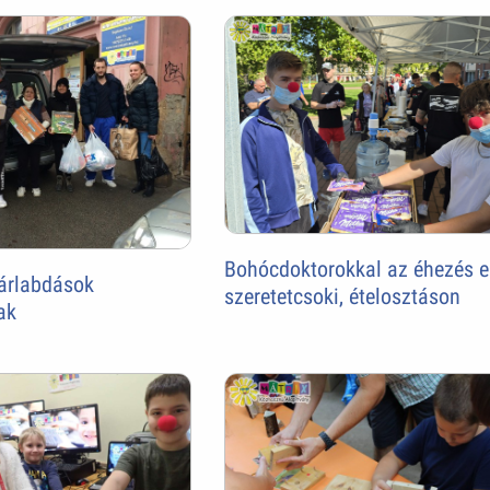
Bohócdoktorokkal az éhezés el
árlabdások
szeretetcsoki, ételosztáson
ak