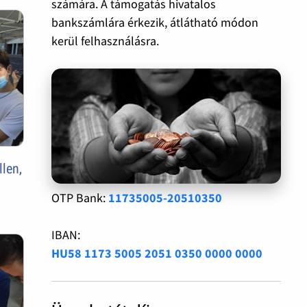
számára. A támogatás hivatalos
bankszámlára érkezik, átlátható módon
kerül felhasználásra.
len,
OTP Bank:
11735005-20510350
IBAN:
HU58 1173 5005 2051 0350 0000 0000