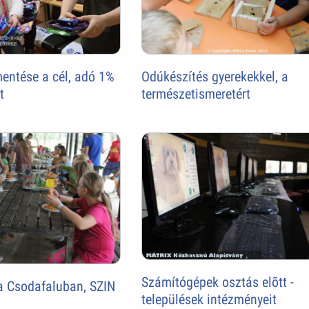
entése a cél, adó 1%
Odúkészítés gyerekekkel, a
t
természetismeretért
Számítógépek osztás elõtt -
a Csodafaluban, SZIN
települések intézményeit