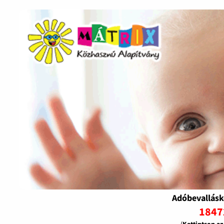
Adóbevallásk
1847