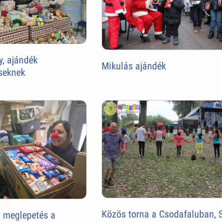
, ajándék
Mikulás ajándék
seknek
Közös torna a Csodafaluban, 
 meglepetés a