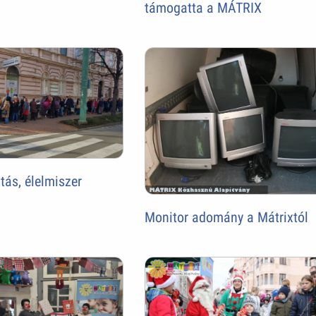
támogatta a MÁTRIX
ás, élelmiszer
Monitor adomány a Mátrixtól