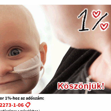
or 1%-hoz az adószám:
2273-1-06 📋