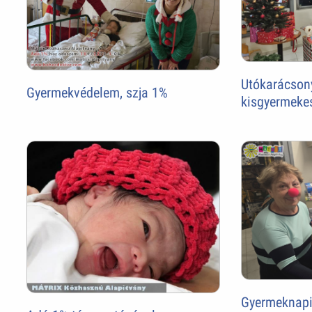
Utókarácsony
Gyermekvédelem, szja 1%
kisgyermeke
Gyermeknapi