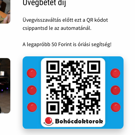
Üvegbetét díj
Üvegvisszaváltás előtt ezt a QR kódot
csippantsd le az automatánál.
A legapróbb 50 Forint is óriási segítség!