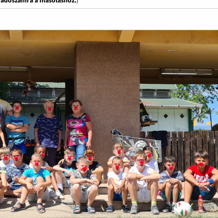
z adószámra a másoláshoz.
)