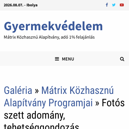
2026.08.07. - Ibolya
Gyermekvédelem
Mátrix Közhasznú Alapítvány, adó 1% felajánlás
MENU
Galéria
»
Mátrix Közhasznú
Alapítvány Programjai
» Fotós
szett adomány,
tehetséggondozás