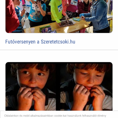
Futóversenyen a Szeretetcsoki.hu
Oldalainkon és mobil alkalmazásainkban cookie-kat használunk felhasználói élmény