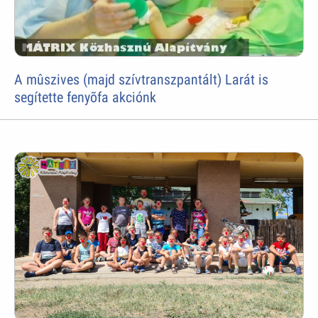
A mûszives (majd szívtranszpantált) Larát is
segítette fenyõfa akciónk