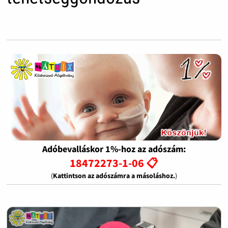
Adóbevalláskor 1%-hoz az adószám:
18472273-1-06 📋
(
Kattintson az adószámra a másoláshoz.
)