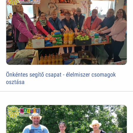
Önkéntes segítő csapat - élelmiszer csomagok
osztása