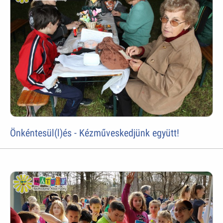
Önkéntesül(l)és - Kézműveskedjünk együtt!