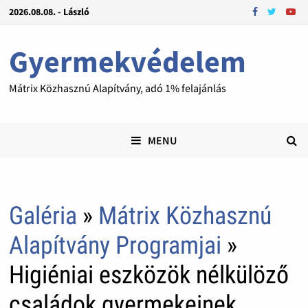
2026.08.08. - László
Gyermekvédelem
Mátrix Közhasznú Alapítvány, adó 1% felajánlás
MENU
Galéria
»
Mátrix Közhasznú
Alapítvány Programjai
»
Higiéniai eszközök nélkülöző
családok gyermekeinek