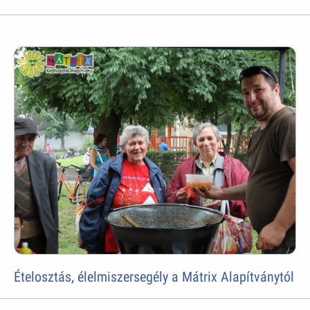
Ételosztás, élelmiszersegély a Mátrix Alapítványtól