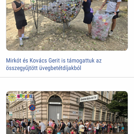
Mirkót és Kovács Gerit is támogattuk az
összegyűjtött üvegbetétdíjakból