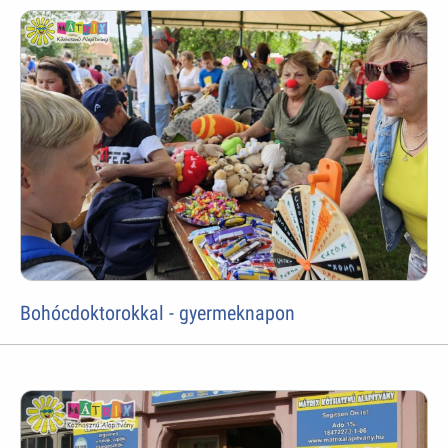
Bohócdoktorokkal - gyermeknapon