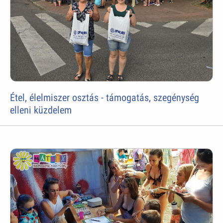
Étel, élelmiszer osztás - támogatás, szegénység
elleni küzdelem