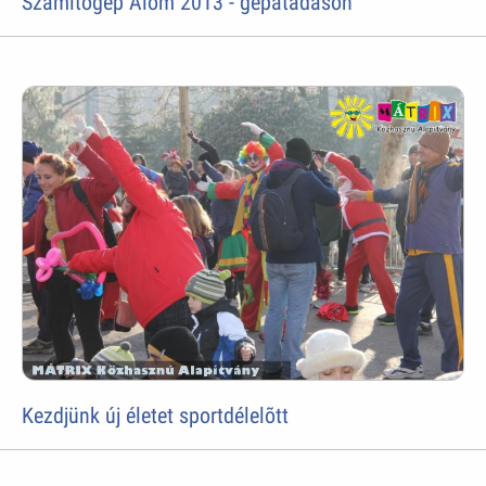
Számítógép Álom 2013 - gépátadáson
Kezdjünk új életet sportdélelõtt