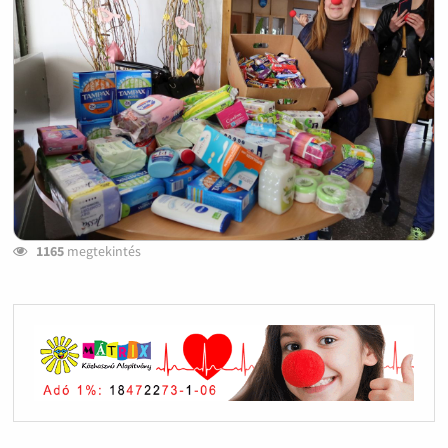
1165
megtekintés