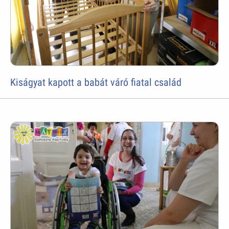
Kiságyat kapott a babát váró fiatal család