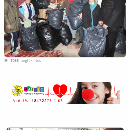
7036
megtekintés