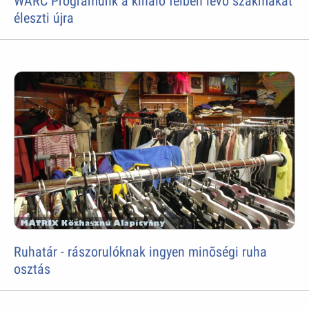
WARC Programunk a kihaló félben lévõ szakmákat
éleszti újra
Ruhatár - rászorulóknak ingyen minõségi ruha
osztás