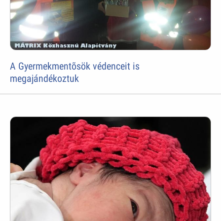
A Gyermekmentõsök védenceit is
megajándékoztuk