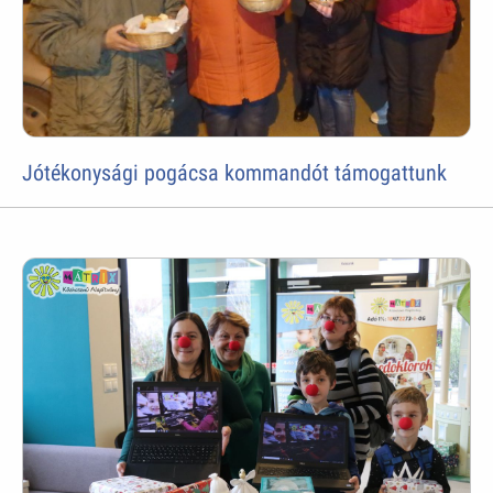
Jótékonysági pogácsa kommandót támogattunk