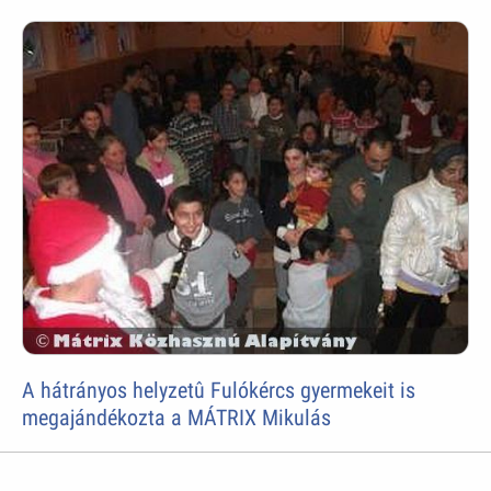
A hátrányos helyzetû Fulókércs gyermekeit is
megajándékozta a MÁTRIX Mikulás