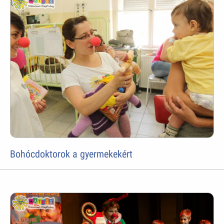
Bohócdoktorok a gyermekekért