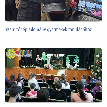
Számítógép adomány gyermekek tanulásához