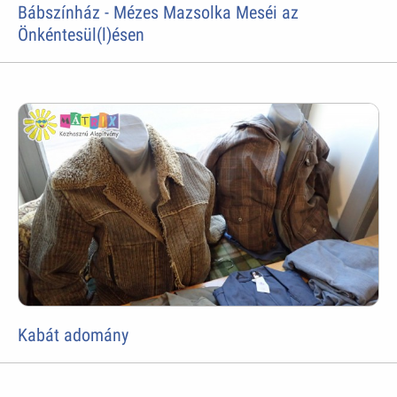
Bábszínház - Mézes Mazsolka Meséi az
Önkéntesül(l)ésen
Kabát adomány