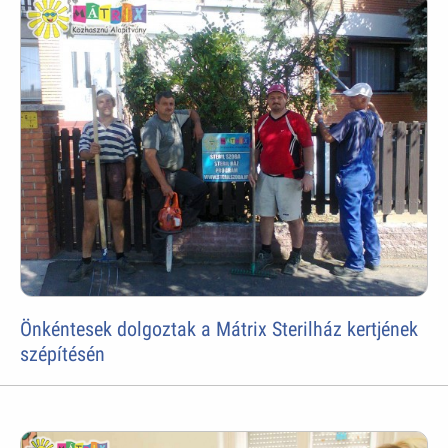
Önkéntesek dolgoztak a Mátrix Sterilház kertjének
szépítésén