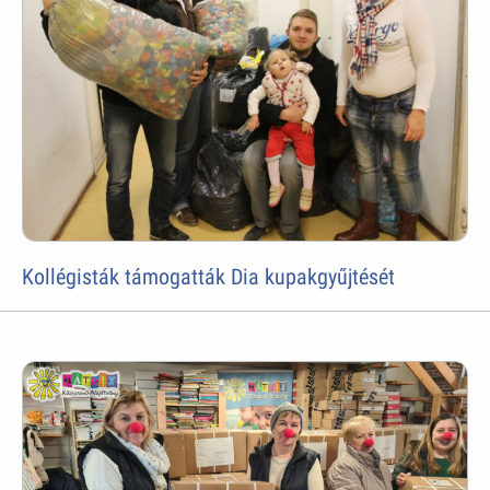
Kollégisták támogatták Dia kupakgyűjtését