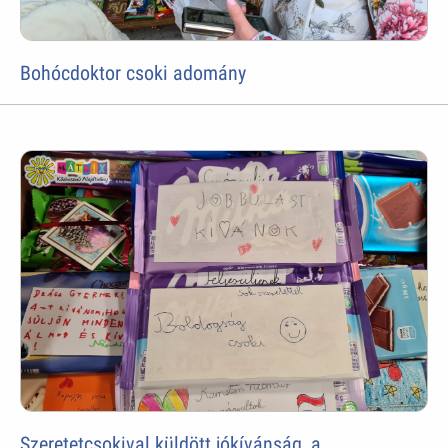
Bohócdoktor csoki adomány
Szeretetcsokival küldött jókívánság, a