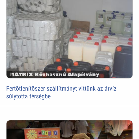
Fertõtlenítõszer szállítmányt vittünk az árvíz
súlytotta térségbe