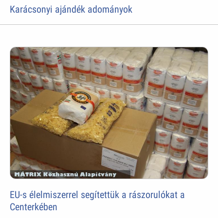
Karácsonyi ajándék adományok
EU-s élelmiszerrel segítettük a rászorulókat a
Centerkében