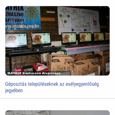
Géposztás településeknek az esélyegyenlõség
jegyében