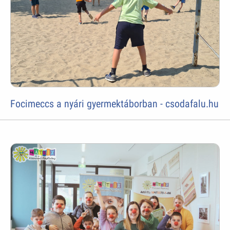
Focimeccs a nyári gyermektáborban - csodafalu.hu