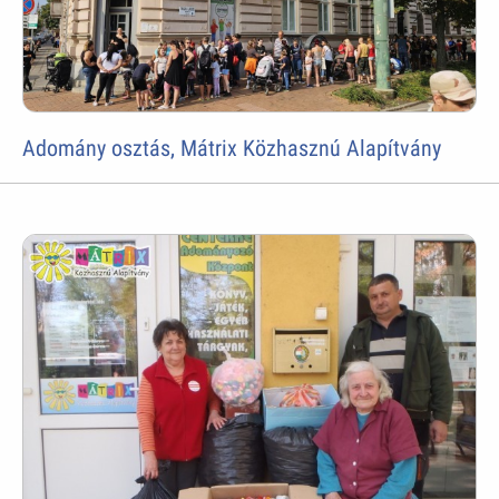
Adomány osztás, Mátrix Közhasznú Alapítvány