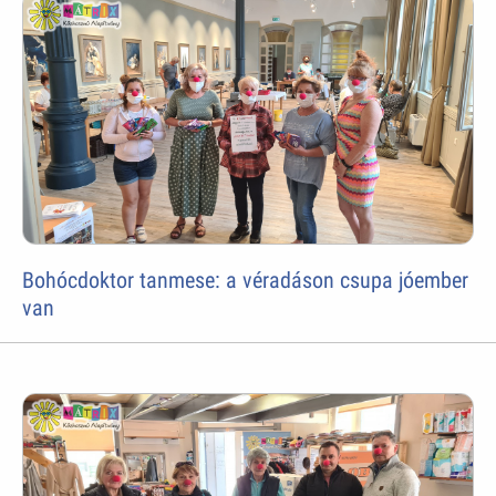
Bohócdoktor tanmese: a véradáson csupa jóember
van