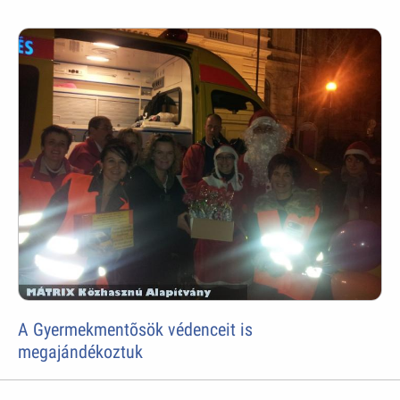
A Gyermekmentõsök védenceit is
megajándékoztuk