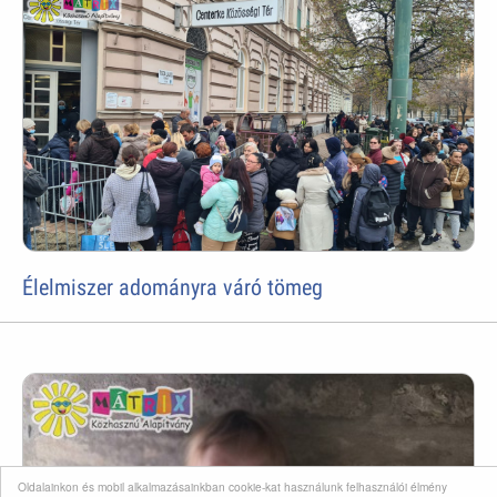
Élelmiszer adományra váró tömeg
Oldalainkon és mobil alkalmazásainkban cookie-kat használunk felhasználói élmény