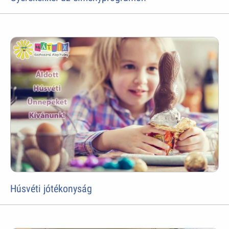
Húsvéti jótékonyság