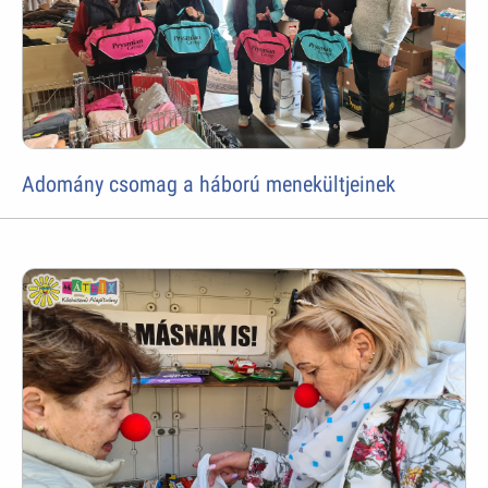
Adomány csomag a háború menekültjeinek