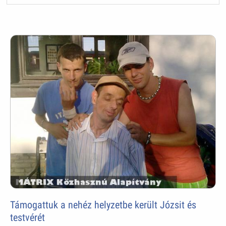
Támogattuk a nehéz helyzetbe került Józsit és
testvérét