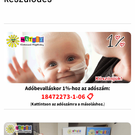
Adóbevalláskor 1%-hoz az adószám:
18472273-1-06 📋
(
Kattintson az adószámra a másoláshoz.
)