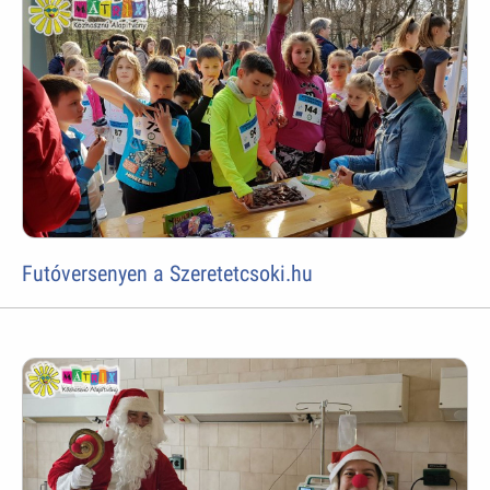
Futóversenyen a Szeretetcsoki.hu