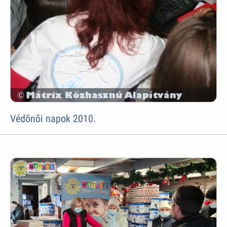
Védõnõi napok 2010.