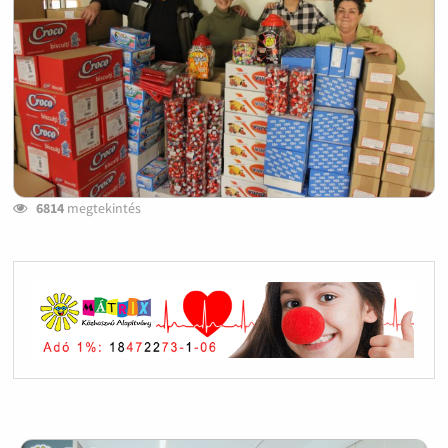
6814
megtekintés