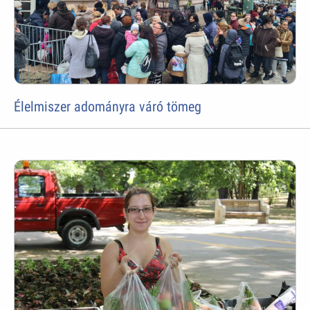
Élelmiszer adományra váró tömeg