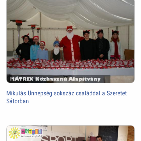
Mikulás Ünnepség sokszáz családdal a Szeretet
Sátorban