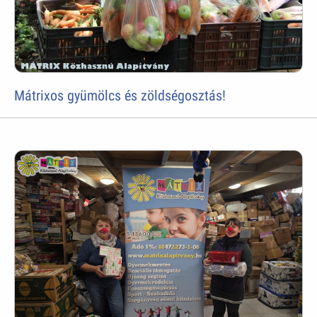
Mátrixos gyümölcs és zöldségosztás!