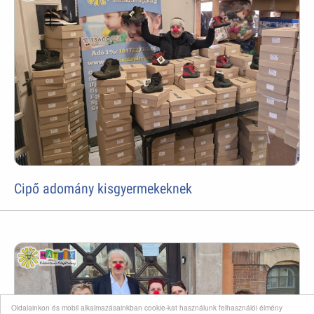
Cipő adomány kisgyermekeknek
Oldalainkon és mobil alkalmazásainkban cookie-kat használunk felhasználói élmény