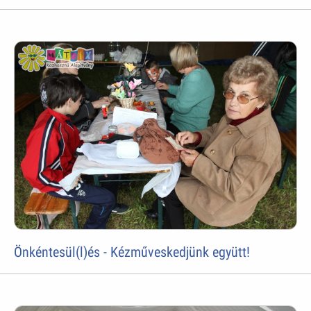
Önkéntesül(l)és - Kézműveskedjünk együtt!