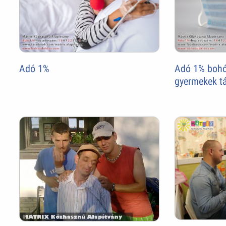
Adó 1%
Adó 1% bohó
gyermekek t