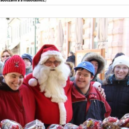
z adószámra a másoláshoz.
)