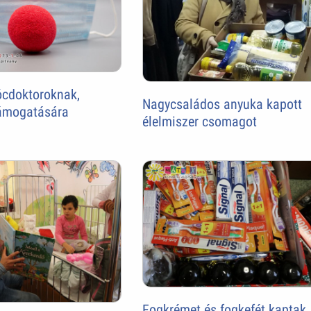
cdoktoroknak,
Nagycsaládos anyuka kapott
ámogatására
élelmiszer csomagot
Fogkrémet és fogkefét kaptak