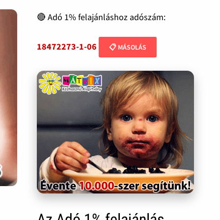
🔴 Adó 1% felajánláshoz adószám:
18472273-1-06
📋 MÁSOLÁS
Az Adó 1% felajánlás