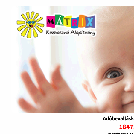
Adóbevallásk
1847