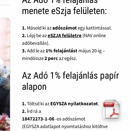
menete eSzja felületen:
1.
Másold ki az
adószámot
egy kattintással.
2.
Lépj be az
eSZJA felületre
(NAV online
adóbevallás).
3.
Add le az
1% felajánlást
május 20-ig –
mindössze
2 perc
az egész.
Az Adó 1% felajánlás papír
alapon
1.
Töltsd ki az
EGYSZA nyilatkozatot
.
2.
Írd rá a
18472273-1-06
-os adószámot
(EGYSZA adatlapot nyomtatáshoz kitöltve