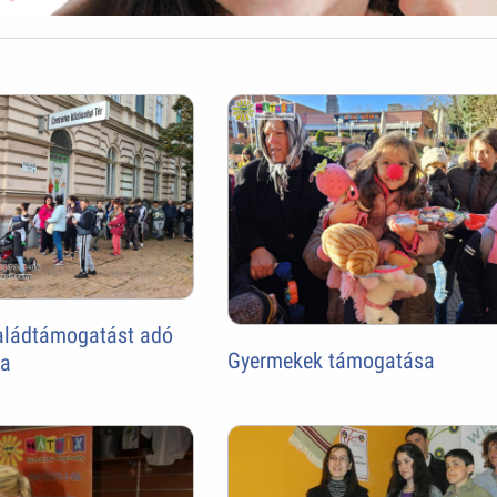
saládtámogatást adó
Gyermekek támogatása
ka