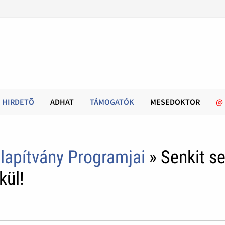
HIRDETÕ
ADHAT
TÁMOGATÓK
MESEDOKTOR
@
lapítvány Programjai
» Senkit s
kül!