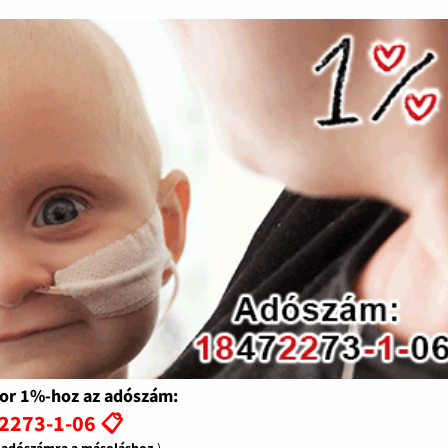
or 1%-hoz az adószám:
2273-1-06 📋