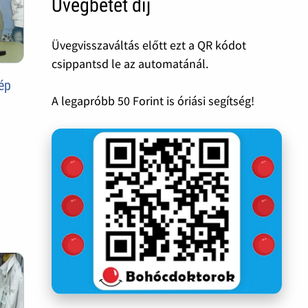
Üvegbetét díj
Üvegvisszaváltás előtt ezt a QR kódot
csippantsd le az automatánál.
ép
A legapróbb 50 Forint is óriási segítség!