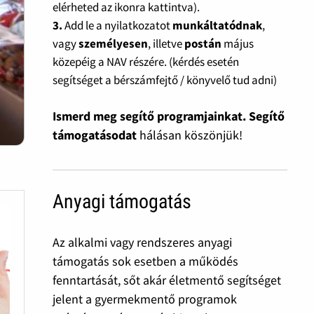
elérheted az ikonra kattintva).
3.
Add le a nyilatkozatot
munkáltatódnak
,
vagy
személyesen
, illetve
postán
május
közepéig a NAV részére. (kérdés esetén
segítséget a bérszámfejtő / könyvelő tud adni)
Ismerd meg segítő programjainkat. Segítő
támogatásodat
hálásan köszönjük!
Anyagi támogatás
Az alkalmi vagy rendszeres anyagi
támogatás sok esetben a működés
fenntartását, sőt akár életmentő segítséget
jelent a gyermekmentő programok