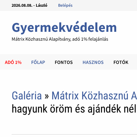
2026.08.08. - László
Belépés
Gyermekvédelem
Mátrix Közhasznú Alapítvány, adó 1% felajánlás
ADÓ 1%
FŐLAP
FONTOS
HASZNOS
FOTÓK
Galéria
»
Mátrix Közhasznú A
hagyunk öröm és ajándék nél