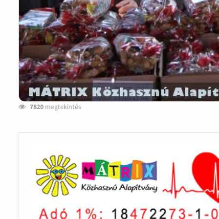
7820
megtekintés