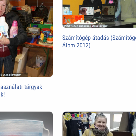
Számítógép átadás (Számítóg
Álom 2012)
használati tárgyak
k!