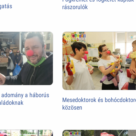
gatás
rászorulók
 adomány a háborús
Mesedoktorok és bohócdoktor
aládoknak
közösen