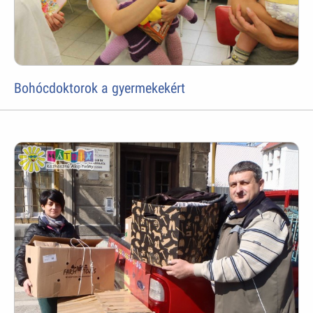
Bohócdoktorok a gyermekekért