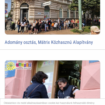
Adomány osztás, Mátrix Közhasznú Alapítvány
Oldalainkon és mobil alkalmazásainkban cookie-kat használunk felhasználói élmény