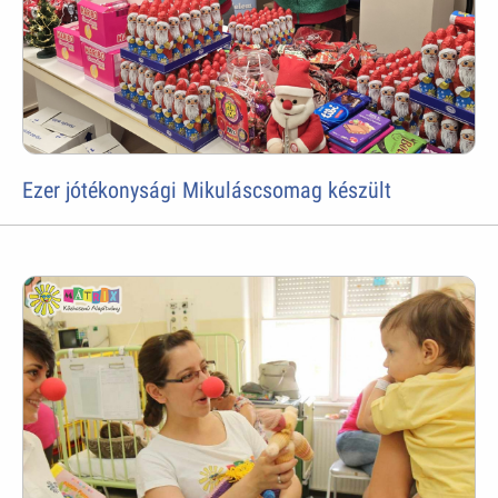
Ezer jótékonysági Mikuláscsomag készült