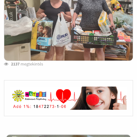
2137
megtekintés