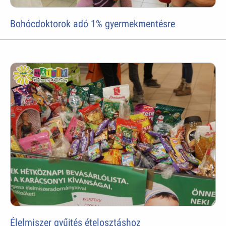
Bohócdoktorok adó 1% gyermekmentésre
Élelmiszer gyűjtés ételosztáshoz