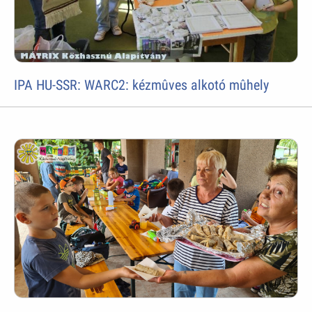
IPA HU-SSR: WARC2: kézmûves alkotó mûhely