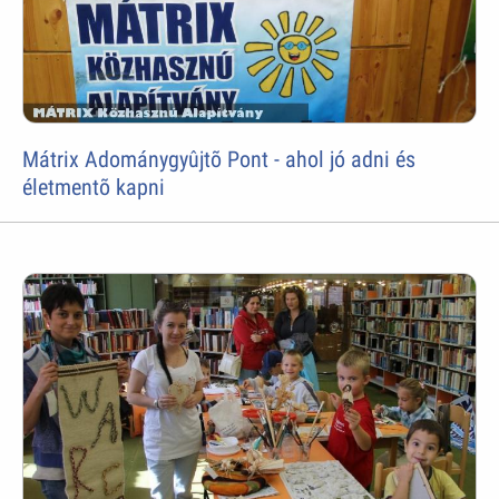
Mátrix Adománygyûjtõ Pont - ahol jó adni és
életmentõ kapni