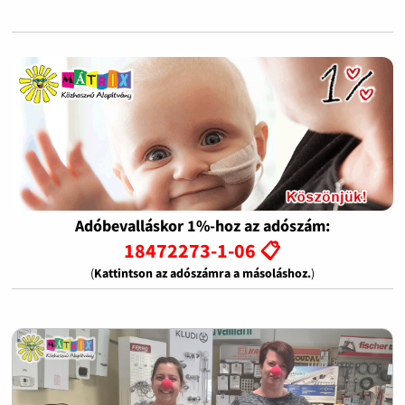
Adóbevalláskor 1%-hoz az adószám:
18472273-1-06 📋
(
Kattintson az adószámra a másoláshoz.
)