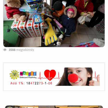
3588
megtekintés