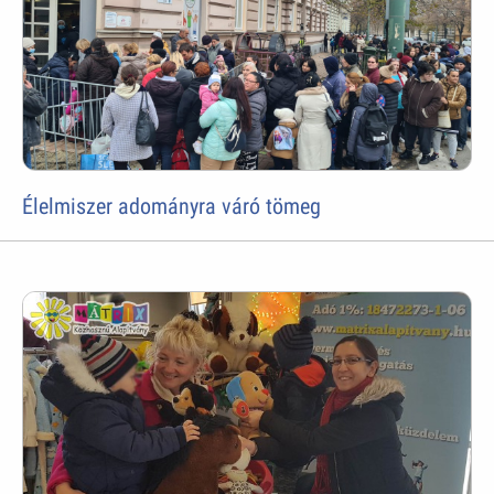
Élelmiszer adományra váró tömeg