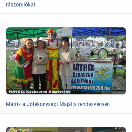
rászorulókat
Mátrix a Jótékonysági Majális rendezvényen