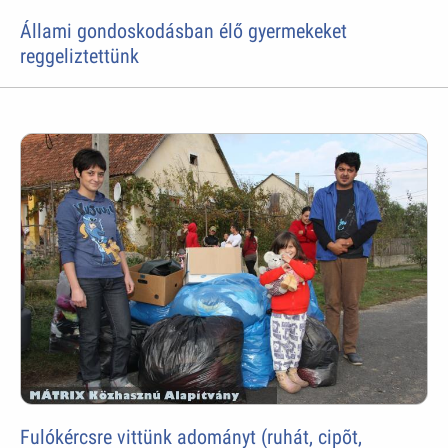
Állami gondoskodásban élő gyermekeket
reggeliztettünk
Fulókércsre vittünk adományt (ruhát, cipõt,