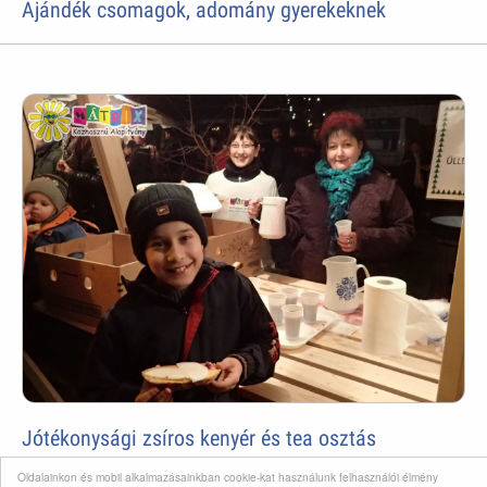
Ajándék csomagok, adomány gyerekeknek
Jótékonysági zsíros kenyér és tea osztás
Oldalainkon és mobil alkalmazásainkban cookie-kat használunk felhasználói élmény