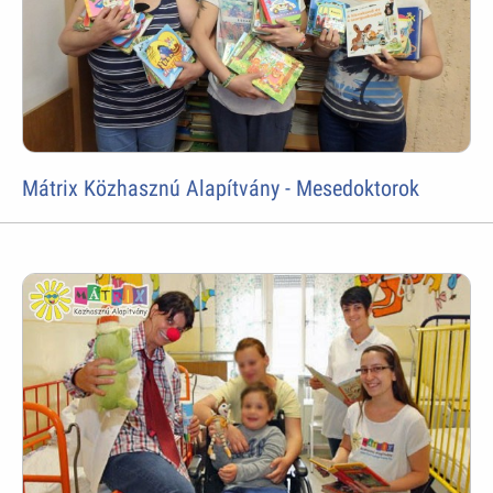
Mátrix Közhasznú Alapítvány - Mesedoktorok