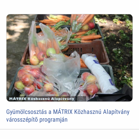
Gyümölcsosztás a MÁTRIX Közhasznú Alapítvány
városszépítõ programján