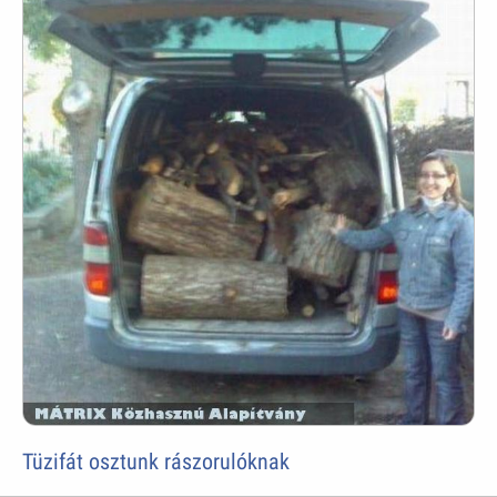
Tüzifát osztunk rászorulóknak