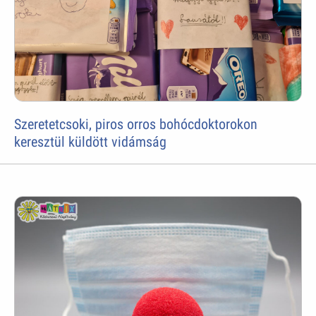
Szeretetcsoki, piros orros bohócdoktorokon
keresztül küldött vidámság