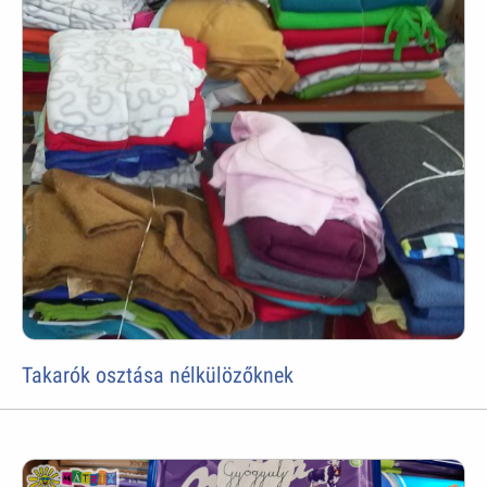
Takarók osztása nélkülözőknek