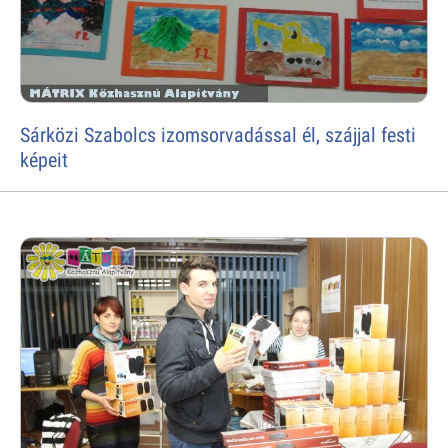
Sárközi Szabolcs izomsorvadással él, szájjal festi
képeit