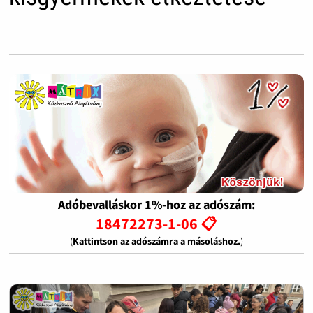
Adóbevalláskor 1%-hoz az adószám:
18472273-1-06 📋
(
Kattintson az adószámra a másoláshoz.
)