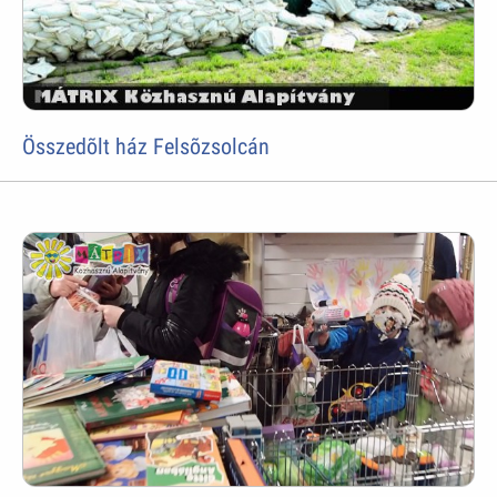
Összedõlt ház Felsõzsolcán