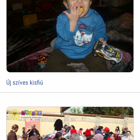
Új szíves kisfiú