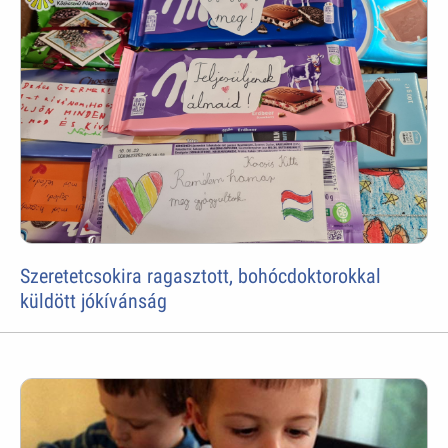
Szeretetcsokira ragasztott, bohócdoktorokkal
küldött jókívánság