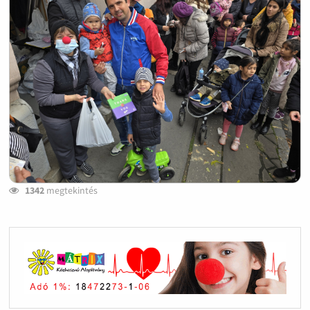
1342
megtekintés