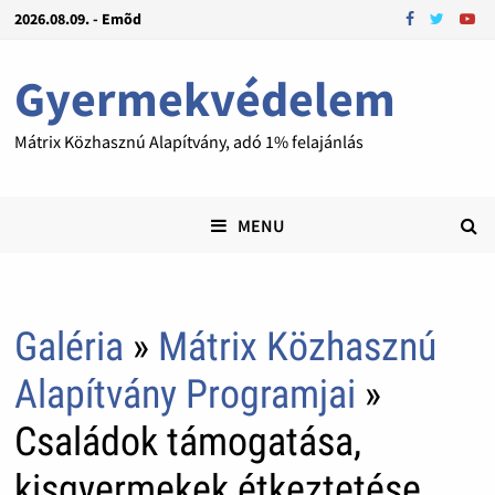
2026.08.09. - Emõd
Gyermekvédelem
Mátrix Közhasznú Alapítvány, adó 1% felajánlás
MENU
Galéria
»
Mátrix Közhasznú
Alapítvány Programjai
»
Családok támogatása,
kisgyermekek étkeztetése