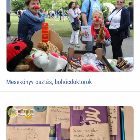
Mesekönyv osztás, bohócdoktorok