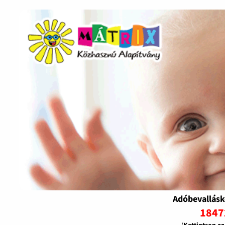
Adóbevallásk
1847