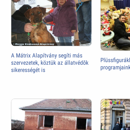
A Mátrix Alapítvány segíti más
Plüssfigurák
szervezetek, köztük az állatvédõk
programjain
sikerességét is