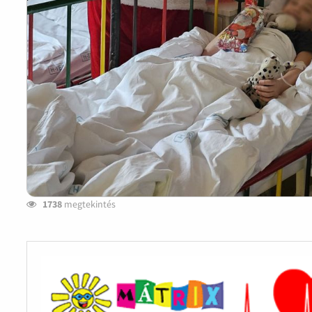
1738
megtekintés