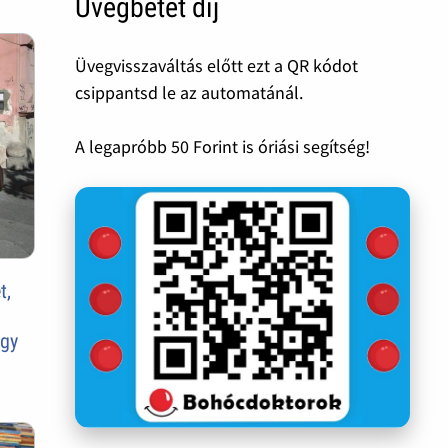
Üvegbetét díj
Üvegvisszaváltás előtt ezt a QR kódot
csippantsd le az automatánál.
A legapróbb 50 Forint is óriási segítség!
t,
agy