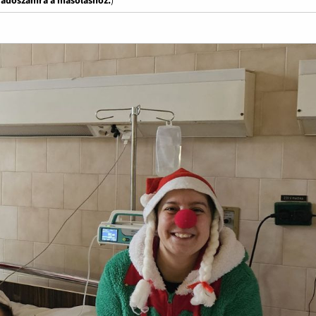
z adószámra a másoláshoz.
)