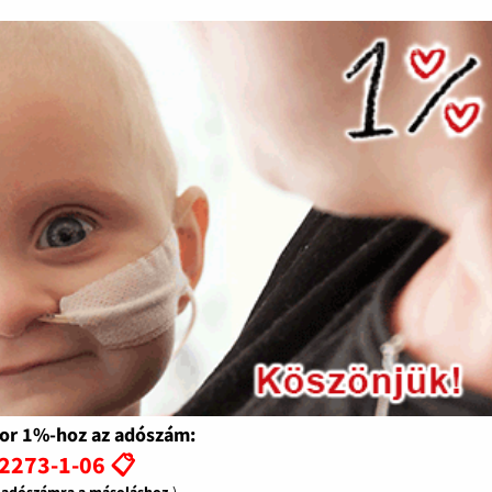
or 1%-hoz az adószám:
2273-1-06 📋