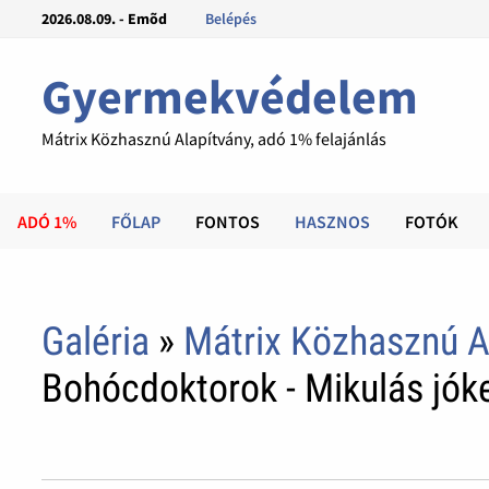
2026.08.09. - Emõd
Belépés
Gyermekvédelem
Mátrix Közhasznú Alapítvány, adó 1% felajánlás
ADÓ 1%
FŐLAP
FONTOS
HASZNOS
FOTÓK
Galéria
»
Mátrix Közhasznú A
Bohócdoktorok - Mikulás jóke