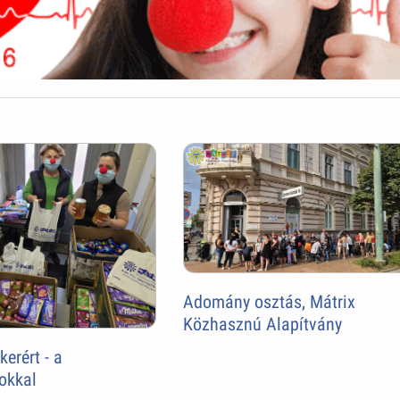
Adomány osztás, Mátrix
Közhasznú Alapítvány
erért - a
okkal