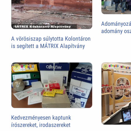
Adományozás
adomány os
A vörösiszap súlytotta Kolontáron
is segített a MÁTRIX Alapítvány
Kedvezményesen kaptunk
írószereket, irodaszereket