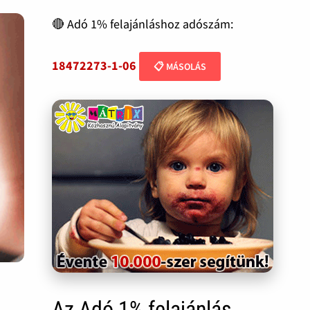
🔴 Adó 1% felajánláshoz adószám:
18472273-1-06
📋 MÁSOLÁS
Az Adó 1% felajánlás