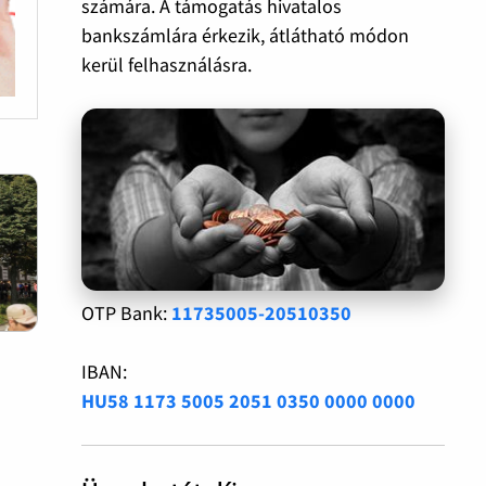
számára. A támogatás hivatalos
bankszámlára érkezik, átlátható módon
kerül felhasználásra.
OTP Bank:
11735005-20510350
IBAN:
HU58 1173 5005 2051 0350 0000 0000