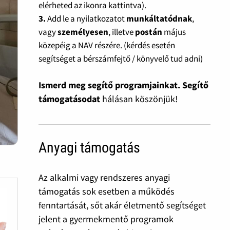
elérheted az ikonra kattintva).
3.
Add le a nyilatkozatot
munkáltatódnak
,
vagy
személyesen
, illetve
postán
május
közepéig a NAV részére. (kérdés esetén
segítséget a bérszámfejtő / könyvelő tud adni)
Ismerd meg segítő programjainkat. Segítő
támogatásodat
hálásan köszönjük!
Anyagi támogatás
Az alkalmi vagy rendszeres anyagi
támogatás sok esetben a működés
fenntartását, sőt akár életmentő segítséget
jelent a gyermekmentő programok