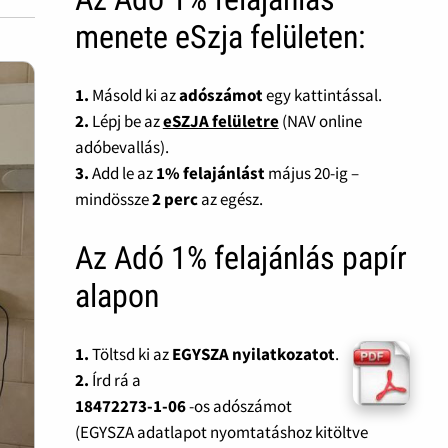
menete eSzja felületen:
1.
Másold ki az
adószámot
egy kattintással.
2.
Lépj be az
eSZJA felületre
(NAV online
adóbevallás).
3.
Add le az
1% felajánlást
május 20-ig –
mindössze
2 perc
az egész.
Az Adó 1% felajánlás papír
alapon
1.
Töltsd ki az
EGYSZA nyilatkozatot
.
2.
Írd rá a
18472273-1-06
-os adószámot
(EGYSZA adatlapot nyomtatáshoz kitöltve