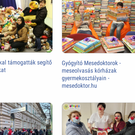
kal támogatták segítő
Gyógyító Mesedoktorok -
kat
meseolvasás kórházak
gyermekosztályain -
mesedoktor.hu