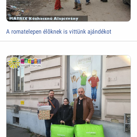
A romatelepen élõknek is vittünk ajándékot