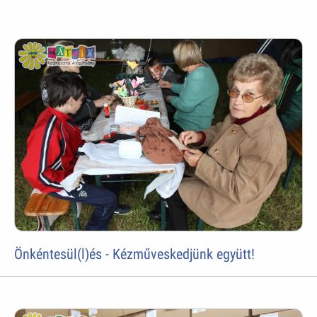
Önkéntesül(l)és - Kézműveskedjünk együtt!