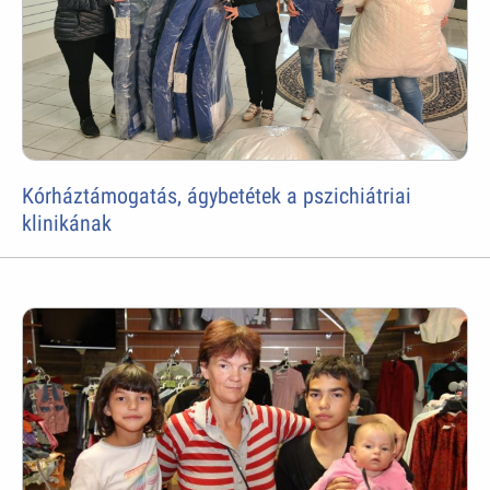
Kórháztámogatás, ágybetétek a pszichiátriai
klinikának