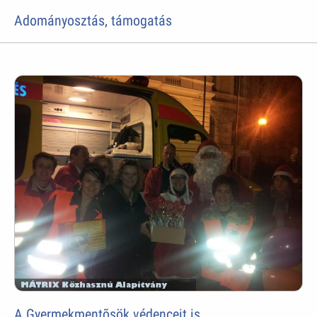
Adományosztás, támogatás
A Gyermekmentõsök védenceit is