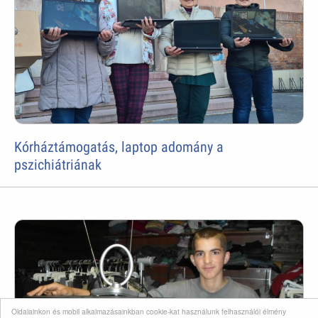
Kórháztámogatás, laptop adomány a
pszichiátriának
Oldalainkon és mobil alkalmazásainkban cookie-kat használunk felhasználói élmény