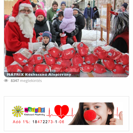
8347
megtekintés