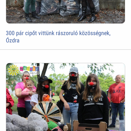
300 pár cipőt vittünk rászoruló közösségnek,
Ózdra