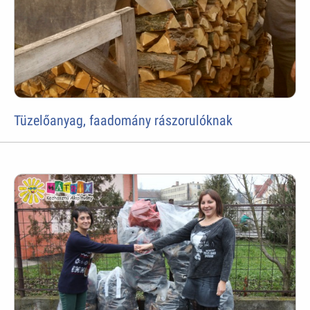
Tüzelőanyag, faadomány rászorulóknak