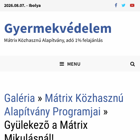
2026.08.07. - Ibolya
Gyermekvédelem
Mátrix Közhasznú Alapítvány, adó 1% felajánlás
MENU
Galéria
»
Mátrix Közhasznú
Alapítvány Programjai
»
Gyülekezõ a Mátrix
Mikulásnál!