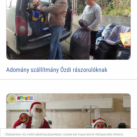
Adomány szállítmány Ózdi rászorulóknak
Oldalainkon és mobil alkalmazásainkban cookie-kat használunk felhasználói élmény