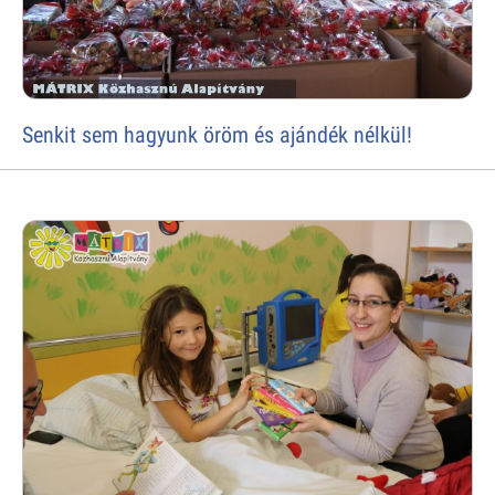
Senkit sem hagyunk öröm és ajándék nélkül!