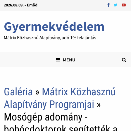
2026.08.09. - Emõd
Gyermekvédelem
Mátrix Közhasznú Alapítvány, adó 1% felajánlás
MENU
Galéria
»
Mátrix Közhasznú
Alapítvány Programjai
»
Mosógép adomány -
bohócdoktorok segítették a