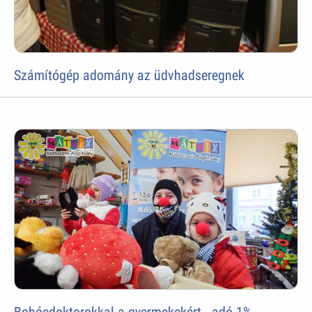
Számítógép adomány az üdvhadseregnek
Bohócdoktorokkal a gyermekekért - adó 1%