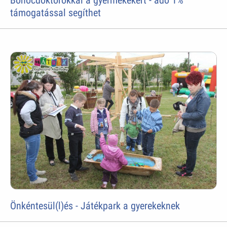
támogatással segíthet
Önkéntesül(l)és - Játékpark a gyerekeknek