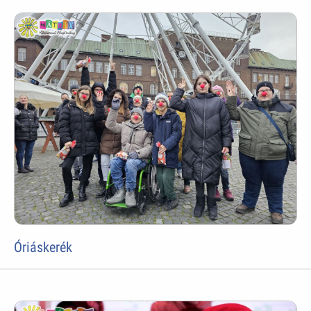
Óriáskerék