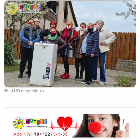
4153
megtekintés