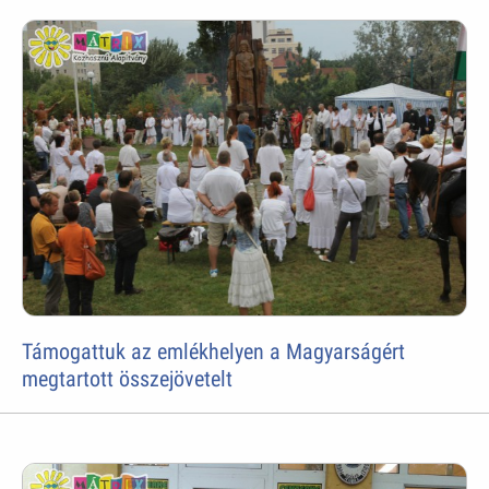
Támogattuk az emlékhelyen a Magyarságért
megtartott összejövetelt