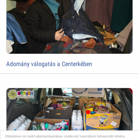
Adomány válogatás a Centerkében
Oldalainkon és mobil alkalmazásainkban cookie-kat használunk felhasználói élmény