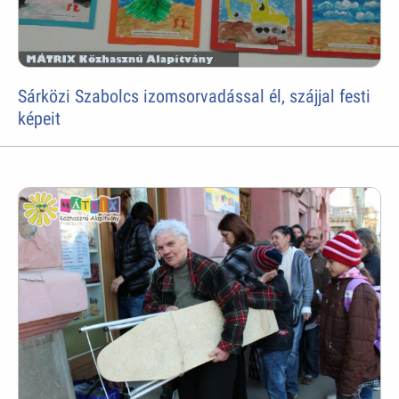
Sárközi Szabolcs izomsorvadással él, szájjal festi
képeit