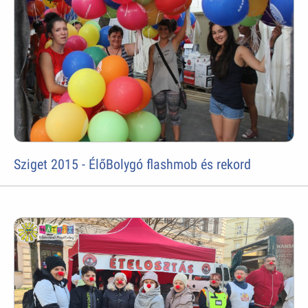
Sziget 2015 - ÉlőBolygó flashmob és rekord