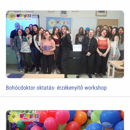
Bohócdoktor oktatás- érzékenyítő workshop