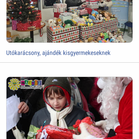
Utókarácsony, ajándék kisgyermekeseknek