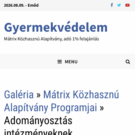
2026.08.09. - Emõd
Gyermekvédelem
Mátrix Közhasznú Alapítvány, adó 1% felajánlás
MENU
Galéria
»
Mátrix Közhasznú
Alapítvány Programjai
»
Adományosztás
intézményeknek,