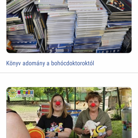
Könyv adomány a bohócdoktoroktól