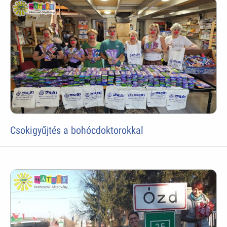
Csokigyűjtés a bohócdoktorokkal