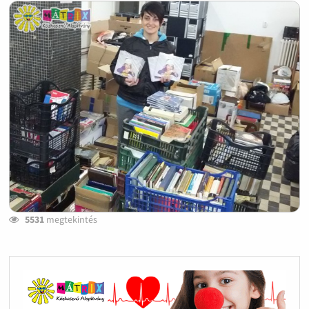
5531
megtekintés