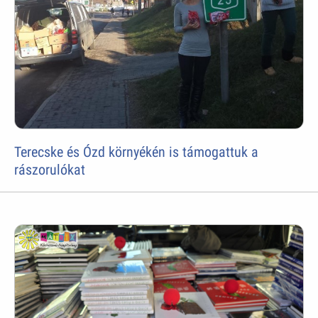
Terecske és Ózd környékén is támogattuk a
rászorulókat