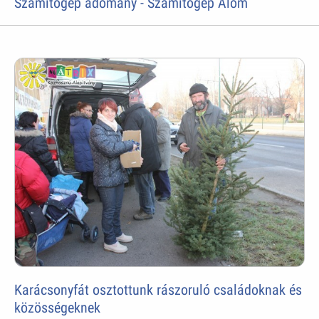
Számítógép adomány - Számítógép Álom
Karácsonyfát osztottunk rászoruló családoknak és
közösségeknek