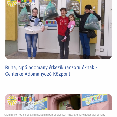
Ruha, cipő adomány érkezik rászorulóknak -
Centerke Adományozó Központ
Oldalainkon és mobil alkalmazásainkban cookie-kat használunk felhasználói élmény