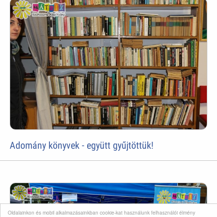
Adomány könyvek - együtt gyűjtöttük!
Oldalainkon és mobil alkalmazásainkban cookie-kat használunk felhasználói élmény