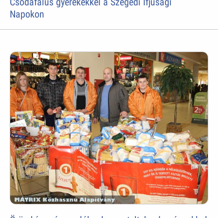
Csodafalus gyerekekkel a Szegedi Ifjúsági
Napokon