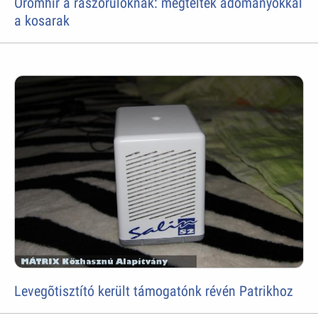
Örömhír a rászorulóknak: megteltek adományokkal
a kosarak
Levegõtisztító került támogatónk révén Patrikhoz