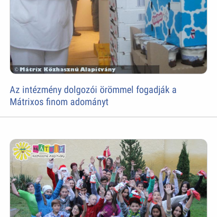
Az intézmény dolgozói örömmel fogadják a
Mátrixos finom adományt