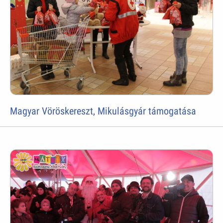
Magyar Vöröskereszt, Mikulásgyár támogatása