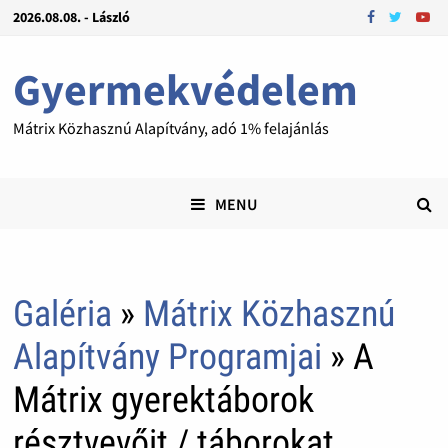
2026.08.08. - László
Gyermekvédelem
Mátrix Közhasznú Alapítvány, adó 1% felajánlás
MENU
Galéria
»
Mátrix Közhasznú
Alapítvány Programjai
» A
Mátrix gyerektáborok
résztvevőit / táborokat