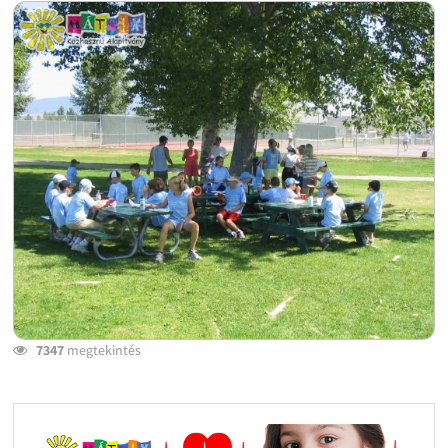
7347
megtekintés