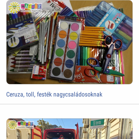
Ceruza, toll, festék nagycsaládosoknak