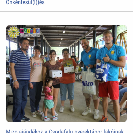
Önkéntesül(l))és
Mizo ajándékok a Csodafalu gyerektábor lakóinak