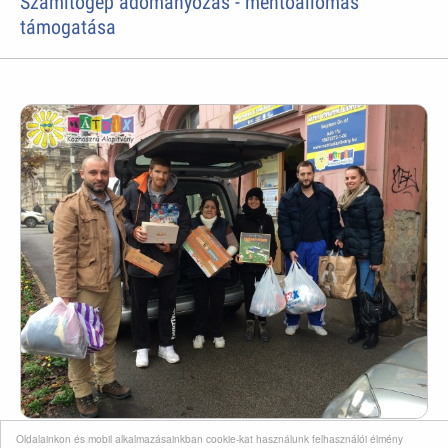
Számítógép adományozás - mentőállomás
támogatása
Oldalainkon és mobil alkalmazásainkban cookie-kat használunk felhasználói élmény