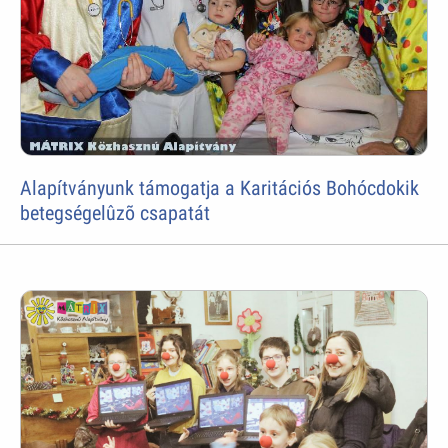
Alapítványunk támogatja a Karitációs Bohócdokik
betegségelûzõ csapatát