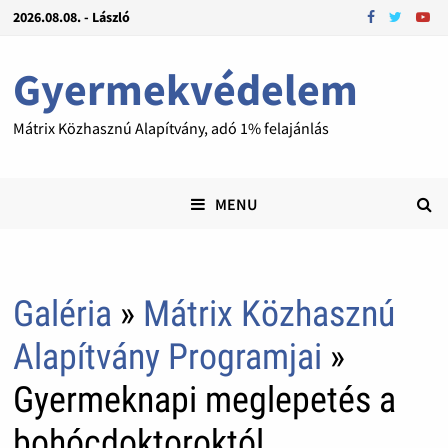
2026.08.08. - László
Gyermekvédelem
Mátrix Közhasznú Alapítvány, adó 1% felajánlás
MENU
Galéria
»
Mátrix Közhasznú
Alapítvány Programjai
»
Gyermeknapi meglepetés a
bohócdoktoroktól