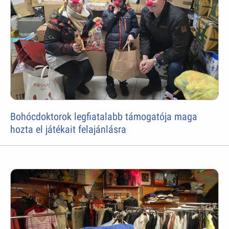
Bohócdoktorok legfiatalabb támogatója maga
hozta el játékait felajánlásra