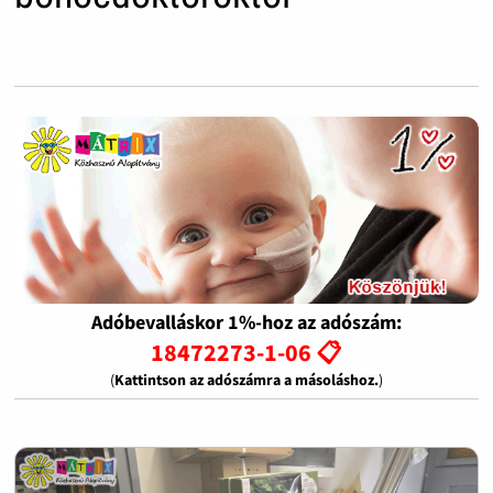
Adóbevalláskor 1%-hoz az adószám:
18472273-1-06 📋
(
Kattintson az adószámra a másoláshoz.
)