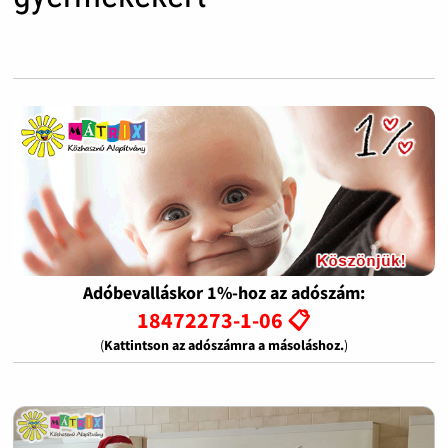
Adóbevalláskor 1%-hoz az adószám:
18472273-1-06 📋
(
Kattintson az adószámra a másoláshoz.
)