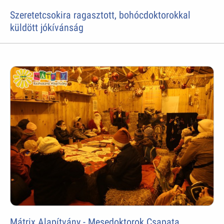
Szeretetcsokira ragasztott, bohócdoktorokkal
küldött jókívánság
Mátrix Alapítvány - Mesedoktorok Csapata