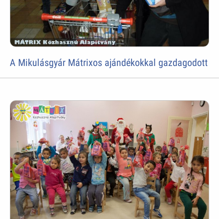
A Mikulásgyár Mátrixos ajándékokkal gazdagodott