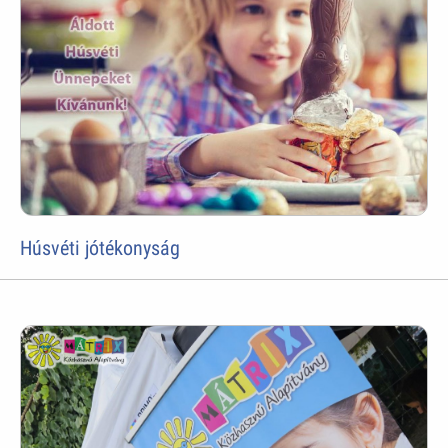
Húsvéti jótékonyság