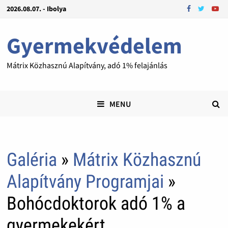
2026.08.07. - Ibolya
Gyermekvédelem
Mátrix Közhasznú Alapítvány, adó 1% felajánlás
MENU
Galéria
»
Mátrix Közhasznú
Alapítvány Programjai
»
Bohócdoktorok adó 1% a
gyermekekért