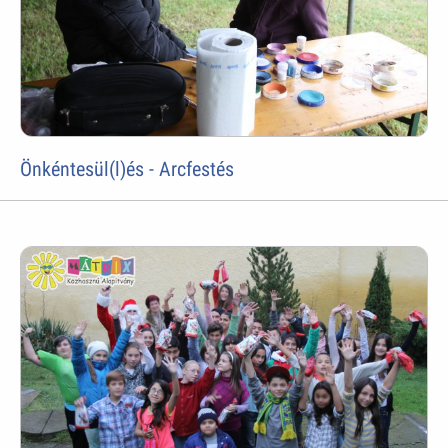
Önkéntesül(l)és - Arcfestés