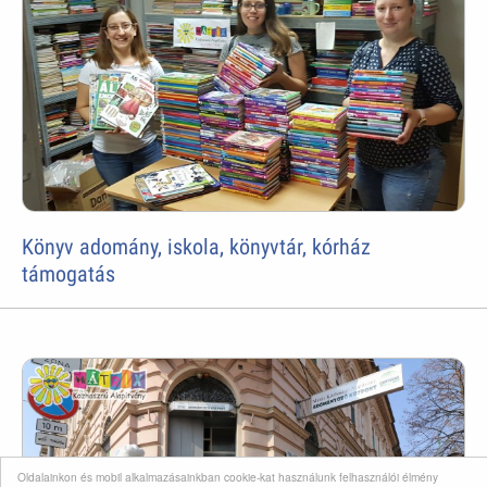
Könyv adomány, iskola, könyvtár, kórház
támogatás
Oldalainkon és mobil alkalmazásainkban cookie-kat használunk felhasználói élmény