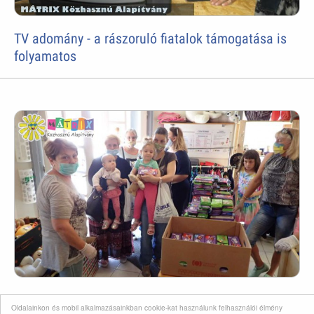
TV adomány - a rászoruló fiatalok támogatása is
folyamatos
Családtámogatás
Oldalainkon és mobil alkalmazásainkban cookie-kat használunk felhasználói élmény