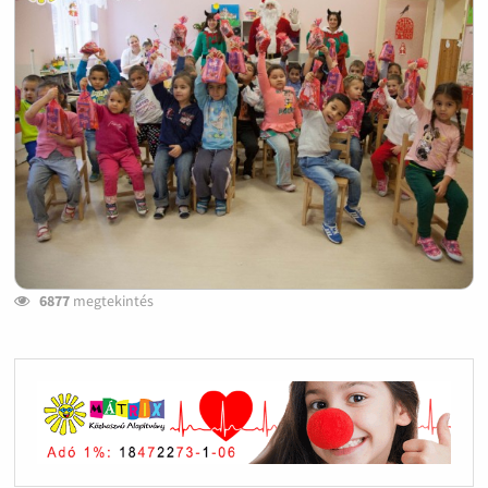
6877
megtekintés