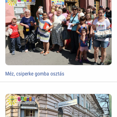
Méz, csiperke gomba osztás