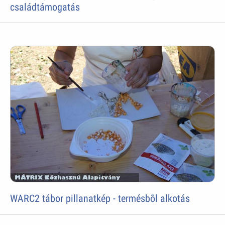
családtámogatás
WARC2 tábor pillanatkép - termésbõl alkotás