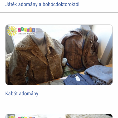
Játék adomány a bohócdoktoroktól
Kabát adomány