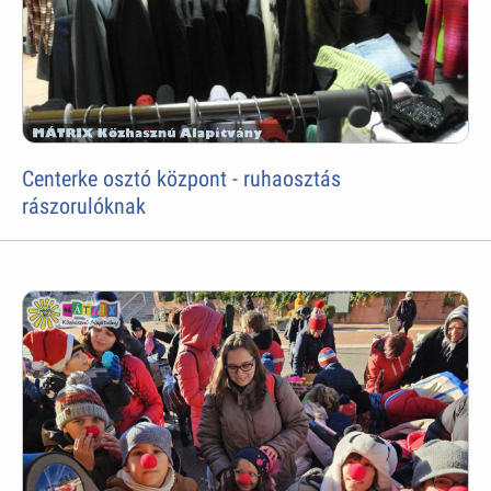
Centerke osztó központ - ruhaosztás
rászorulóknak