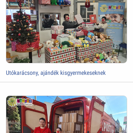
Utókarácsony, ajándék kisgyermekeseknek