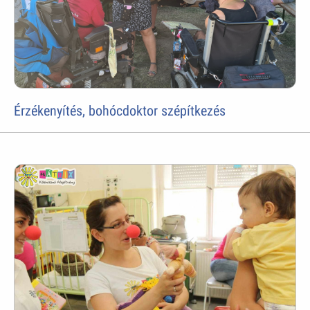
Érzékenyítés, bohócdoktor szépítkezés