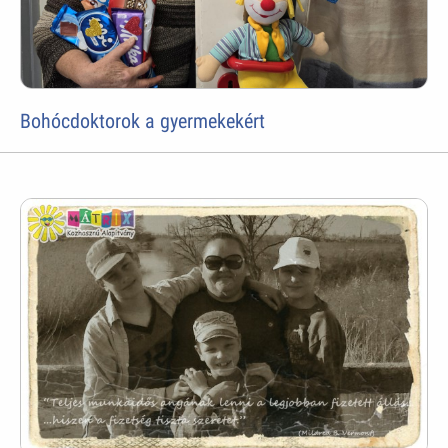
Bohócdoktorok a gyermekekért