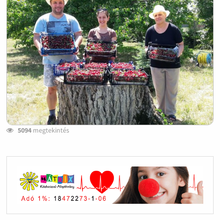
5094
megtekintés