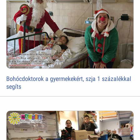
Bohócdoktorok a gyermekekért, szja 1 százalékkal
segíts