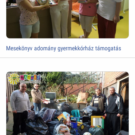
Mesekönyv adomány gyermekkórház támogatás