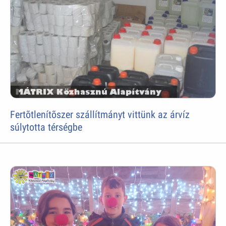
Fertõtlenítõszer szállítmányt vittünk az árvíz
súlytotta térségbe