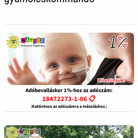
Adóbevalláskor 1%-hoz az adószám:
18472273-1-06 📋
(
Kattintson az adószámra a másoláshoz.
)