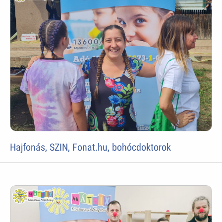
Hajfonás, SZIN, Fonat.hu, bohócdoktorok