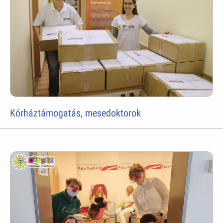
Kórháztámogatás, mesedoktorok