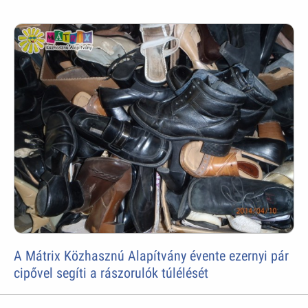
A Mátrix Közhasznú Alapítvány évente ezernyi pár
cipővel segíti a rászorulók túlélését