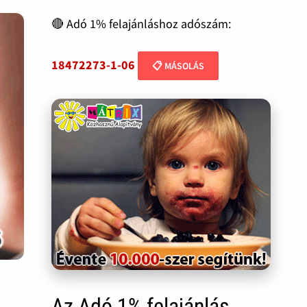
🔴 Adó 1% felajánláshoz adószám:
18472273-1-06
📋 MÁSOLÁS
Az Adó 1% felajánlás