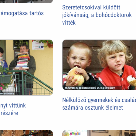
Szeretetcsokival küldött
támogatása tartós
jókívánság, a bohócdoktorok
vitték
Nélkülözõ gyermekek és csalá
yt vittünk
számára osztunk élelmet
részére