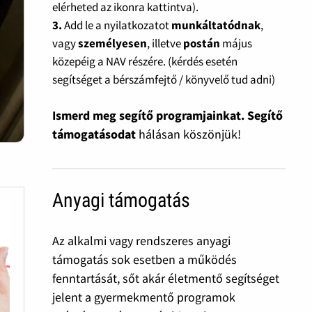
elérheted az ikonra kattintva).
3.
Add le a nyilatkozatot
munkáltatódnak
,
vagy
személyesen
, illetve
postán
május
közepéig a NAV részére. (kérdés esetén
segítséget a bérszámfejtő / könyvelő tud adni)
Ismerd meg segítő programjainkat. Segítő
támogatásodat
hálásan köszönjük!
Anyagi támogatás
Az alkalmi vagy rendszeres anyagi
támogatás sok esetben a működés
fenntartását, sőt akár életmentő segítséget
jelent a gyermekmentő programok