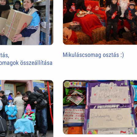
Mikuláscsomag osztás :)
tás,
somagok összeállítása