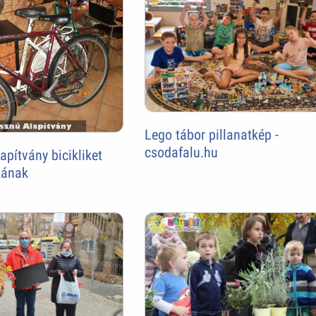
Lego tábor pillanatkép -
csodafalu.hu
pítvány bicikliket
ikának