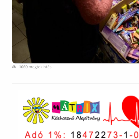
1069
megtekintés