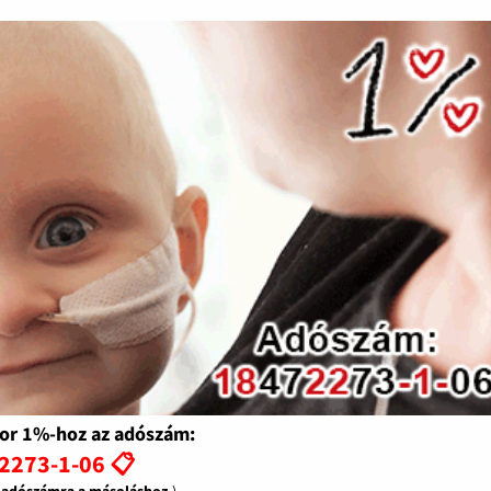
or 1%-hoz az adószám:
2273-1-06 📋