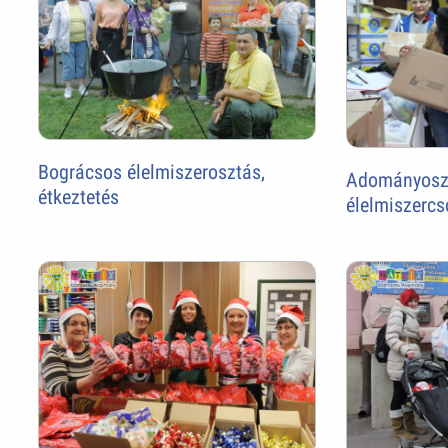
Bográcsos élelmiszerosztás,
Adományosz
étkeztetés
élelmiszerc