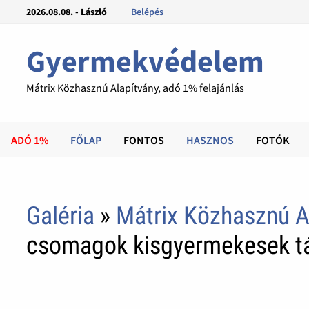
2026.08.08. - László
Belépés
Gyermekvédelem
Mátrix Közhasznú Alapítvány, adó 1% felajánlás
ADÓ 1%
FŐLAP
FONTOS
HASZNOS
FOTÓK
Galéria
»
Mátrix Közhasznú A
csomagok kisgyermekesek 