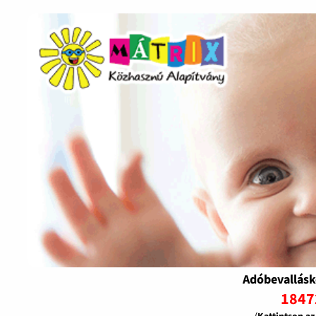
Adóbevallásk
1847