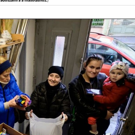
z adószámra a másoláshoz.
)