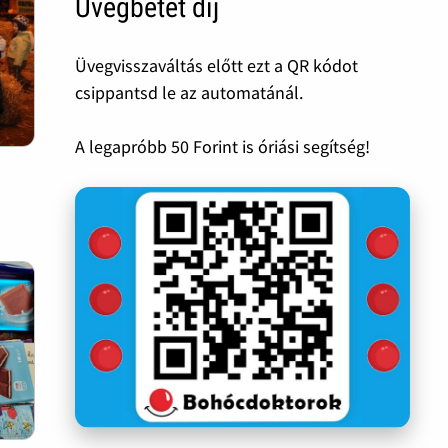
Üvegbetét díj
Üvegvisszaváltás előtt ezt a QR kódot
csippantsd le az automatánál.
A legapróbb 50 Forint is óriási segítség!