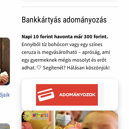
Bankkártyás adományozás
Napi 10 forint havonta már 300 forint.
Ennyiből tíz bohócorr vagy egy színes
ceruza is megvásárolható – apróság, ami
egy gyermeknek mégis mosolyt és erőt
adhat. 🤍 Segítenél? Hálásan köszönjük!
djaik