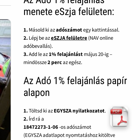
menete eSzja felületen:
1.
Másold ki az
adószámot
egy kattintással.
2.
Lépj be az
eSZJA felületre
(NAV online
adóbevallás).
3.
Add le az
1% felajánlást
május 20-ig –
mindössze
2 perc
az egész.
Az Adó 1% felajánlás papír
alapon
1.
Töltsd ki az
EGYSZA nyilatkozatot
.
2.
Írd rá a
18472273-1-06
-os adószámot
(EGYSZA adatlapot nyomtatáshoz kitöltve