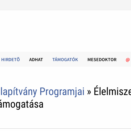
HIRDETÕ
ADHAT
TÁMOGATÓK
MESEDOKTOR
@
lapítvány Programjai
» Élelmisz
támogatása