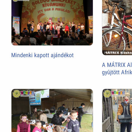
Mindenki kapott ajándékot
A MÁTRIX Ala
gyûjtött Afr