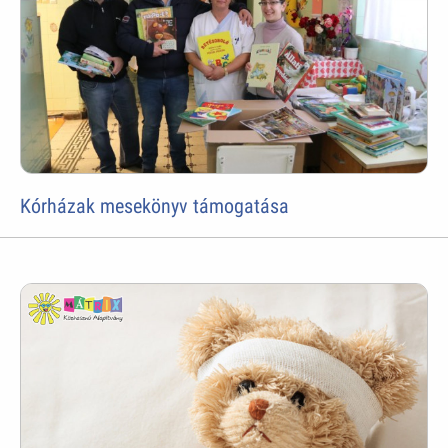
Kórházak mesekönyv támogatása