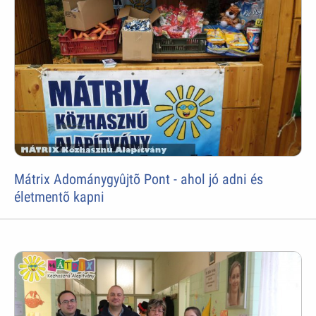
Mátrix Adománygyûjtõ Pont - ahol jó adni és
életmentõ kapni