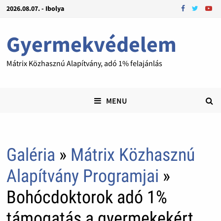
2026.08.07. - Ibolya
Gyermekvédelem
Mátrix Közhasznú Alapítvány, adó 1% felajánlás
MENU
Galéria
»
Mátrix Közhasznú
Alapítvány Programjai
»
Bohócdoktorok adó 1%
támogatás a gyermekekért