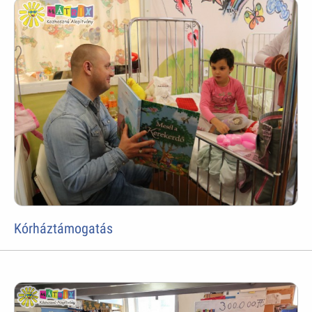
Kórháztámogatás