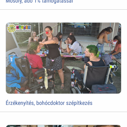
Mosoly, adó 1% támogatással
Érzékenyítés, bohócdoktor szépítkezés