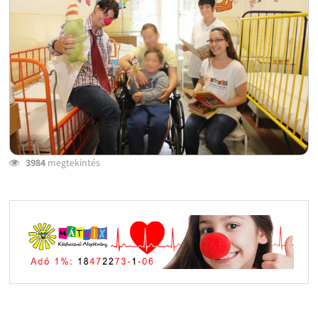
3984
megtekintés