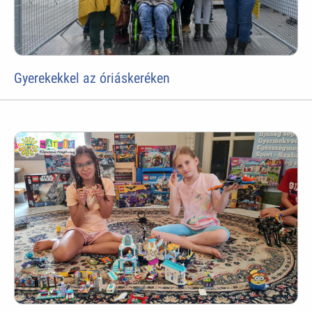
Gyerekekkel az óriáskeréken