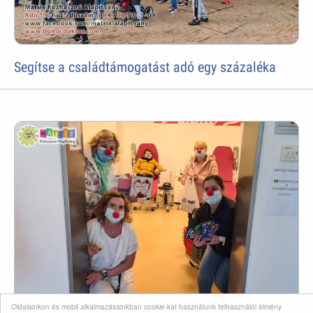
Segítse a családtámogatást adó egy százaléka
Oldalainkon és mobil alkalmazásainkban cookie-kat használunk felhasználói élmény