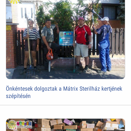
Önkéntesek dolgoztak a Mátrix Sterilház kertjének
szépítésén