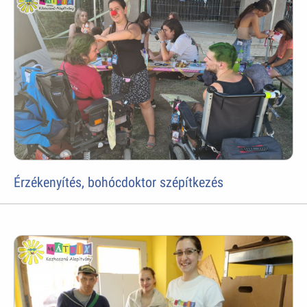
Érzékenyítés, bohócdoktor szépítkezés