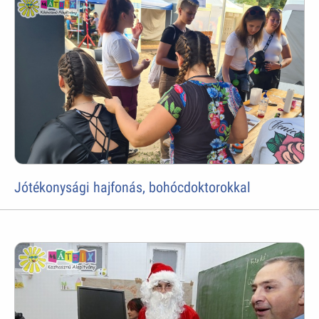
Jótékonysági hajfonás, bohócdoktorokkal