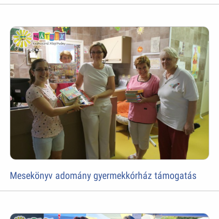
Mesekönyv adomány gyermekkórház támogatás