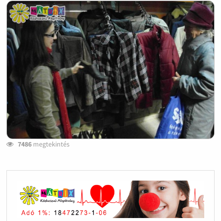
7486
megtekintés