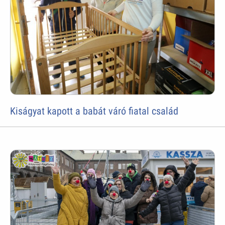
Kiságyat kapott a babát váró fiatal család