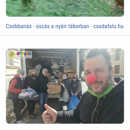
Csobbanás - úszás a nyári táborban - csodafalu.hu