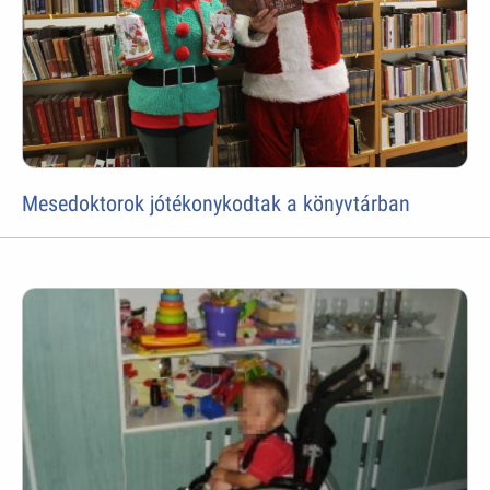
Mesedoktorok jótékonykodtak a könyvtárban