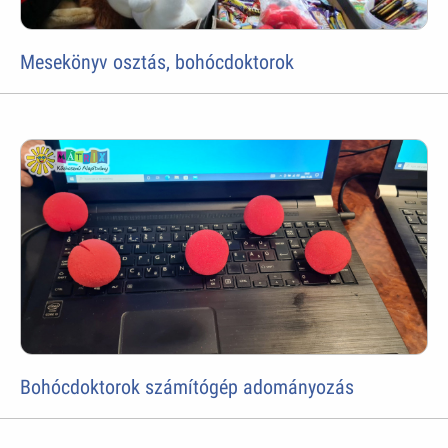
Mesekönyv osztás, bohócdoktorok
Bohócdoktorok számítógép adományozás