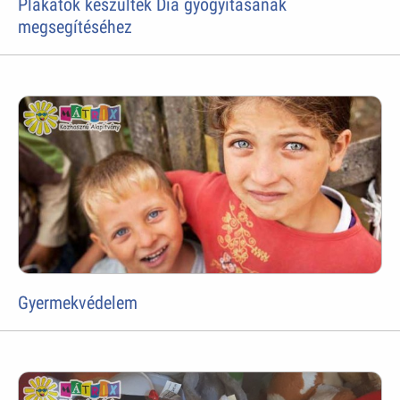
Plakátok készültek Dia gyógyításának
megsegítéséhez
Gyermekvédelem