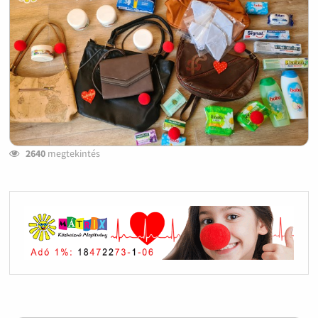
2640
megtekintés