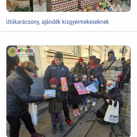
Utókarácsony, ajándék kisgyermekeseknek