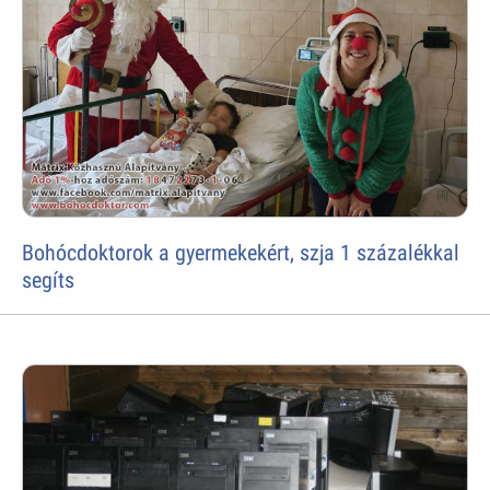
Bohócdoktorok a gyermekekért, szja 1 százalékkal
segíts