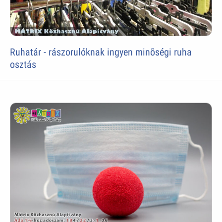
Ruhatár - rászorulóknak ingyen minõségi ruha
osztás