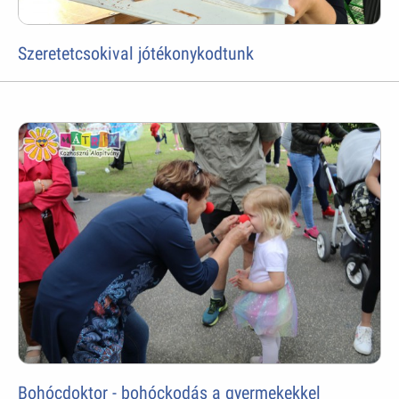
Szeretetcsokival jótékonykodtunk
Bohócdoktor - bohóckodás a gyermekekkel