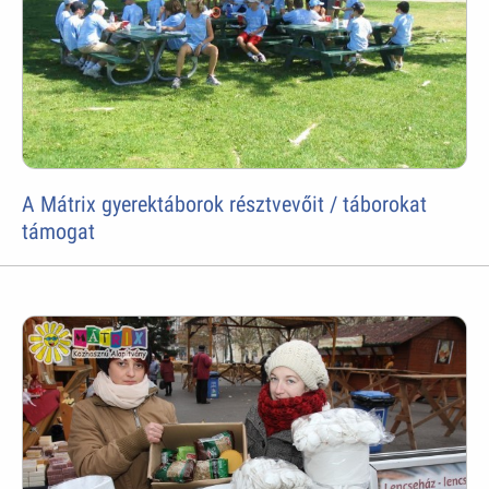
A Mátrix gyerektáborok résztvevőit / táborokat
támogat