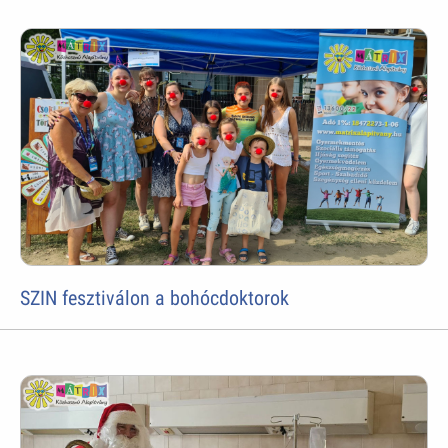
SZIN fesztiválon a bohócdoktorok