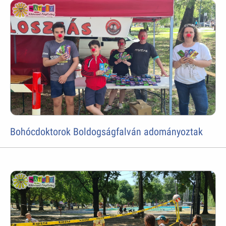
Bohócdoktorok Boldogságfalván adományoztak