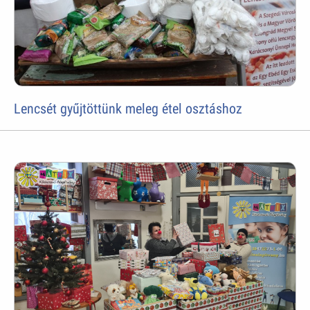
Lencsét gyűjtöttünk meleg étel osztáshoz