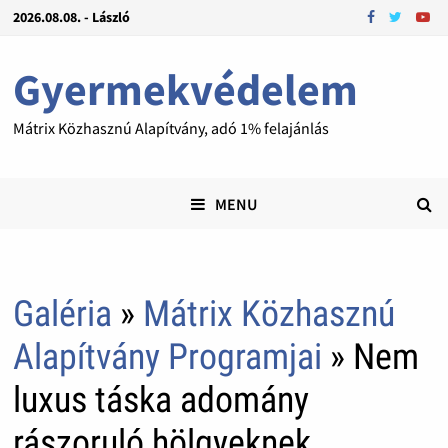
2026.08.08. - László
Gyermekvédelem
Mátrix Közhasznú Alapítvány, adó 1% felajánlás
MENU
Galéria
»
Mátrix Közhasznú
Alapítvány Programjai
» Nem
luxus táska adomány
rászoruló hölgyeknek