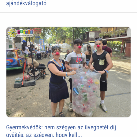
ajándékválogató
Gyermekvédők: nem szégyen az üvegbetét díj
gyűjtés, az szégyen, hogy kell...