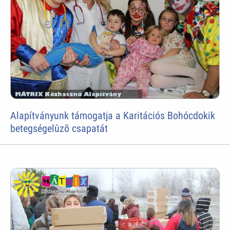
Alapítványunk támogatja a Karitációs Bohócdokik
betegségelûzõ csapatát