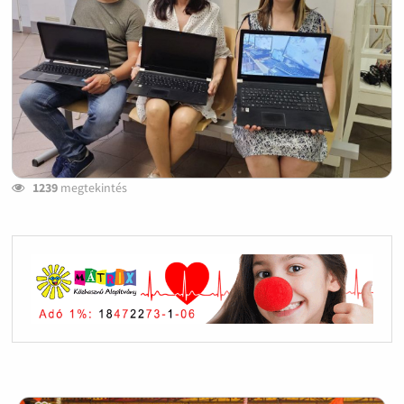
1239
megtekintés