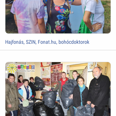
Hajfonás, SZIN, Fonat.hu, bohócdoktorok