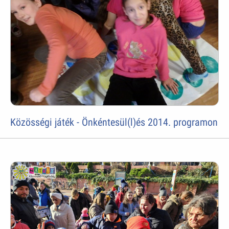
Közösségi játék - Önkéntesül(l)és 2014. programon