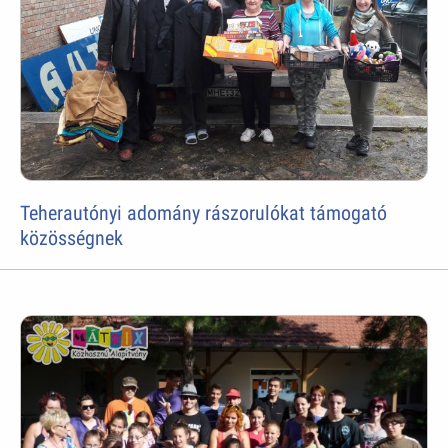
Teherautónyi adomány rászorulókat támogató
közösségnek