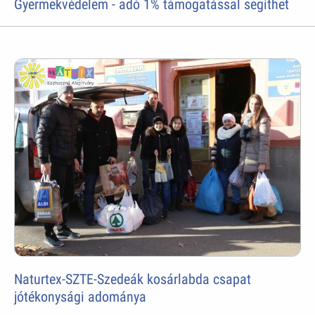
Gyermekvédelem - adó 1% támogatással segíthet
Naturtex-SZTE-Szedeák kosárlabda csapat
jótékonysági adománya