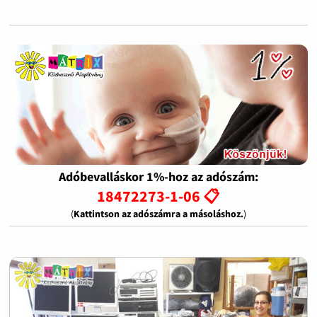
Adóbevalláskor 1%-hoz az adószám:
18472273-1-06 📋
(
Kattintson az adószámra a másoláshoz.
)