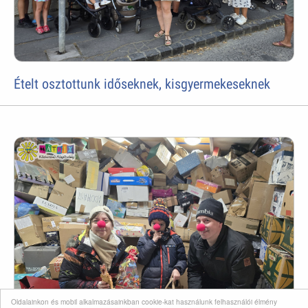
Ételt osztottunk időseknek, kisgyermekeseknek
Oldalainkon és mobil alkalmazásainkban cookie-kat használunk felhasználói élmény