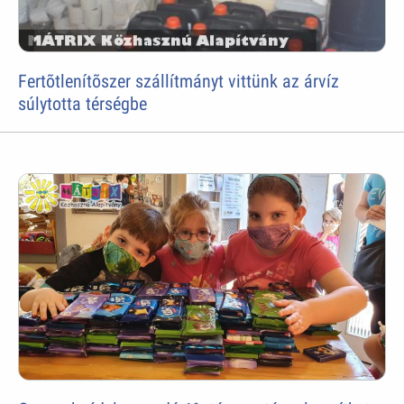
Fertõtlenítõszer szállítmányt vittünk az árvíz
súlytotta térségbe