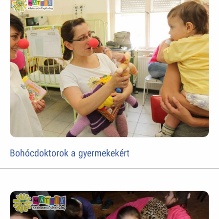
Bohócdoktorok a gyermekekért