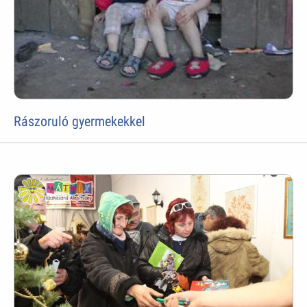
Rászoruló gyermekekkel