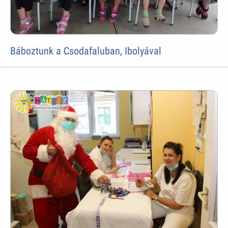
Báboztunk a Csodafaluban, Ibolyával