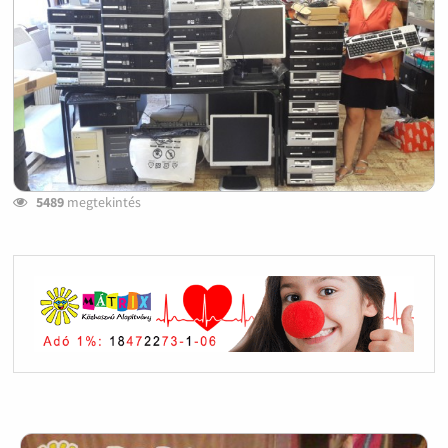
5489
megtekintés