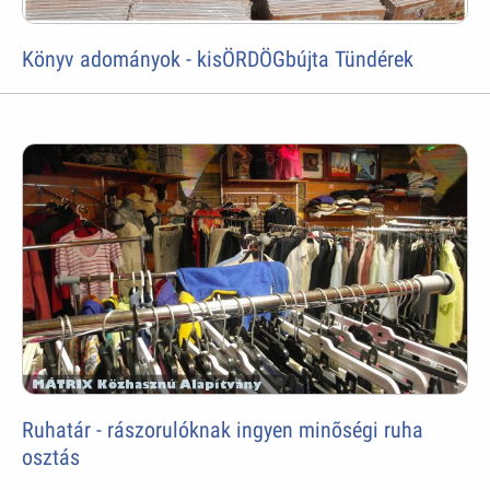
Könyv adományok - kisÖRDÖGbújta Tündérek
Ruhatár - rászorulóknak ingyen minõségi ruha
osztás