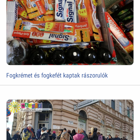
Fogkrémet és fogkefét kaptak rászorulók