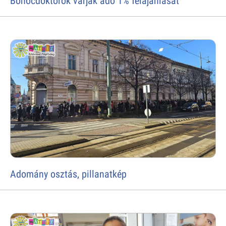
Bohócdoktorok várják adó 1% felajánlását
Adomány osztás, pillanatkép