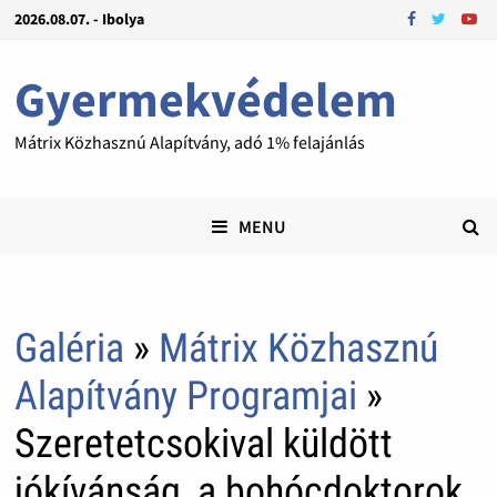
2026.08.07. - Ibolya
Gyermekvédelem
Mátrix Közhasznú Alapítvány, adó 1% felajánlás
MENU
Galéria
»
Mátrix Közhasznú
Alapítvány Programjai
»
Szeretetcsokival küldött
jókívánság, a bohócdoktorok