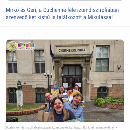
Mirkó és Geri, a Duchenne-féle izomdisztrofiában
szenvedő két kisfiú is találkozott a Mikulással
Oldalainkon és mobil alkalmazásainkban cookie-kat használunk felhasználói élmény