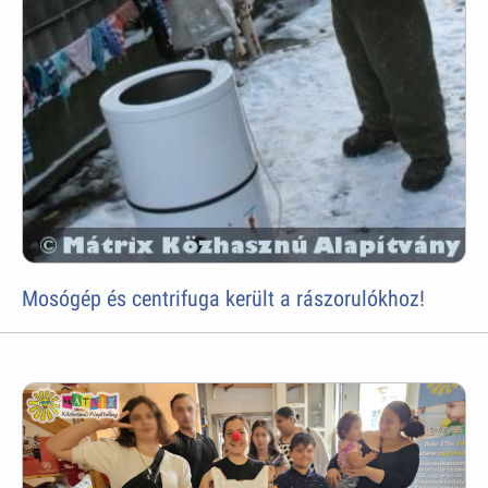
Mosógép és centrifuga került a rászorulókhoz!