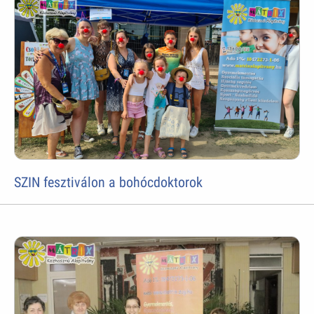
SZIN fesztiválon a bohócdoktorok