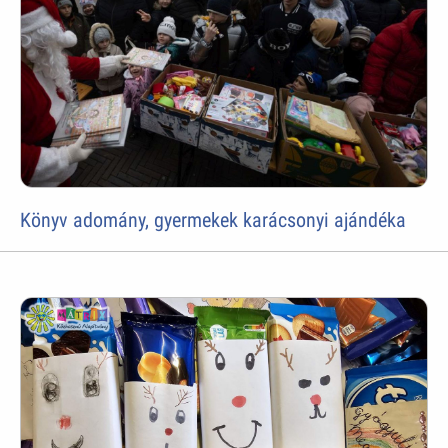
Könyv adomány, gyermekek karácsonyi ajándéka