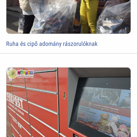
Ruha és cipő adomány rászorulóknak