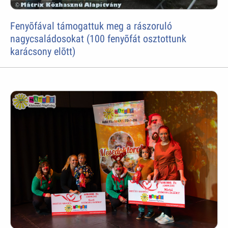
Fenyõfával támogattuk meg a rászoruló
nagycsaládosokat (100 fenyõfát osztottunk
karácsony elõtt)