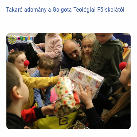
Takaró adomány a Golgota Teológiai Főiskolától