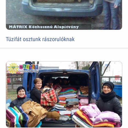
Tüzifát osztunk rászorulóknak