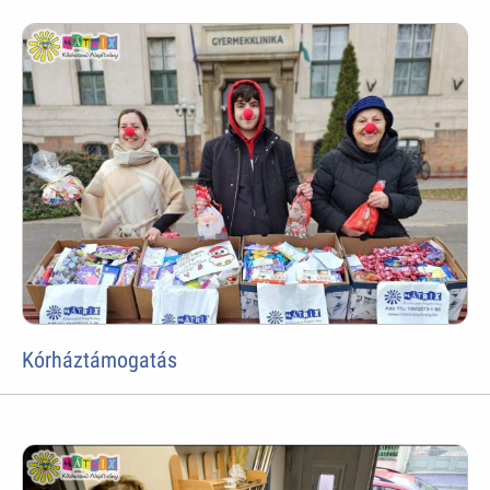
Kórháztámogatás