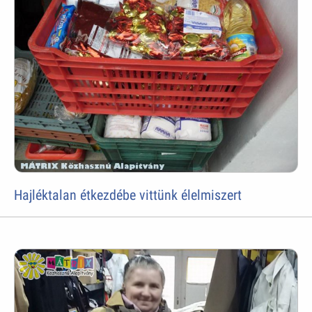
Hajléktalan étkezdébe vittünk élelmiszert