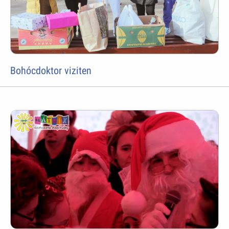
Bohócdoktor viziten