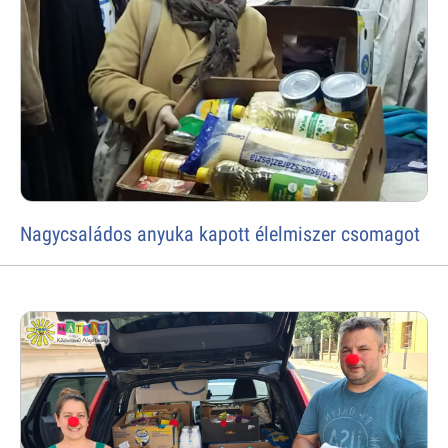
Nagycsaládos anyuka kapott élelmiszer csomagot