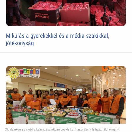
Mikulás a gyerekekkel és a média szakikkal,
jótékonyság
Oldalainkon és mobil alkalmazásainkban cookie-kat használunk felhasználói élmény