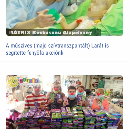
A mûszives (majd szívtranszpantált) Larát is
segítette fenyõfa akciónk