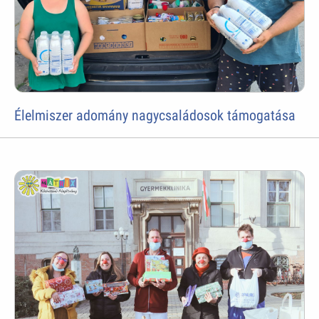
Élelmiszer adomány nagycsaládosok támogatása