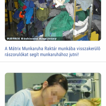
A Mátrix Munkaruha Raktár munkába visszakerülõ
rászorulókat segít munkaruhához jutni!