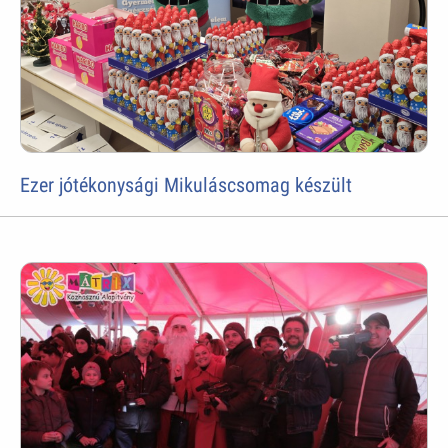
Ezer jótékonysági Mikuláscsomag készült