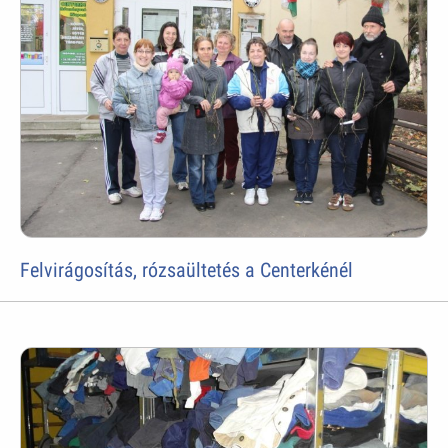
Felvirágosítás, rózsaültetés a Centerkénél