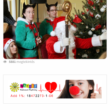
5881
megtekintés