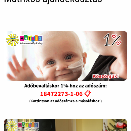
Adóbevalláskor 1%-hoz az adószám:
18472273-1-06 📋
(
Kattintson az adószámra a másoláshoz.
)