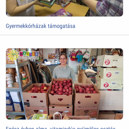
Gyermekkórházak támogatása
Egész évben alma, vitamindús gyümölcs osztás