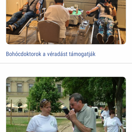
Bohócdoktorok a véradást támogatják