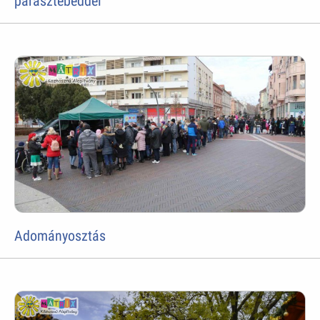
parasztebéddel
Adományosztás