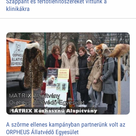
Szappant és fertõtlenítõszereket vittünk a
klinikákra
A szõrme ellenes kampányban partnerünk volt az
ORPHEUS Állatvédõ Egyesület