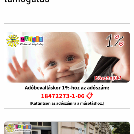
Adóbevalláskor 1%-hoz az adószám:
18472273-1-06 📋
(
Kattintson az adószámra a másoláshoz.
)