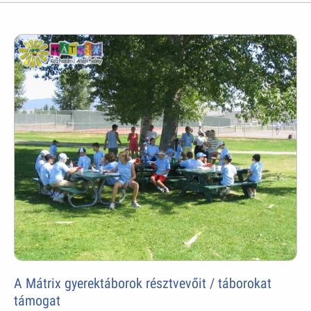
A Mátrix gyerektáborok résztvevőit / táborokat
támogat