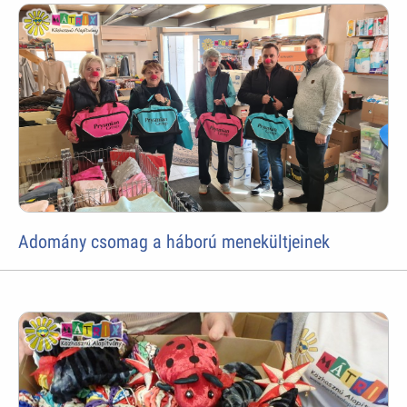
Adomány csomag a háború menekültjeinek