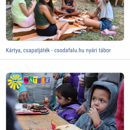
Kártya, csapatjáték - csodafalu.hu nyári tábor