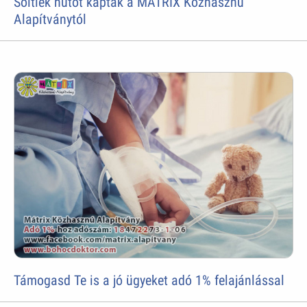
Soltiék hûtõt kaptak a MÁTRIX Közhasznú
Alapítványtól
Támogasd Te is a jó ügyeket adó 1% felajánlással