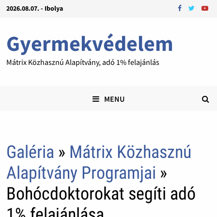
2026.08.07. - Ibolya
Gyermekvédelem
Mátrix Közhasznú Alapítvány, adó 1% felajánlás
MENU
Galéria
»
Mátrix Közhasznú
Alapítvány Programjai
»
Bohócdoktorokat segíti adó
1% felajánlása