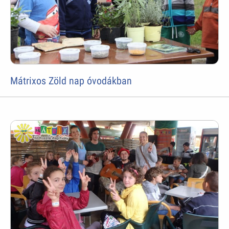
Mátrixos Zöld nap óvodákban