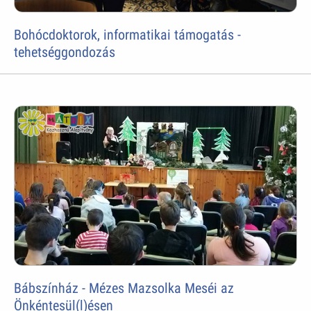
Bohócdoktorok, informatikai támogatás -
tehetséggondozás
Bábszínház - Mézes Mazsolka Meséi az
Önkéntesül(l)ésen