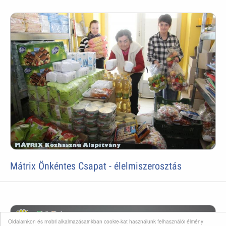
Mátrix Önkéntes Csapat - élelmiszerosztás
Oldalainkon és mobil alkalmazásainkban cookie-kat használunk felhasználói élmény