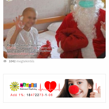
1042
megtekintés