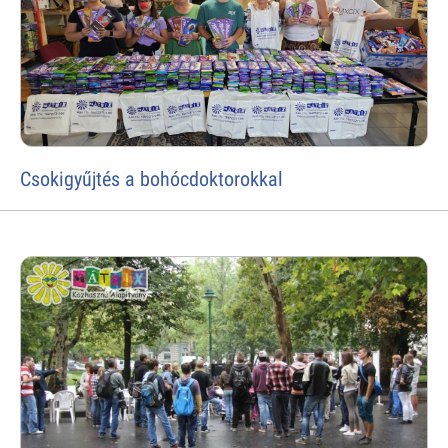
Csokigyűjtés a bohócdoktorokkal