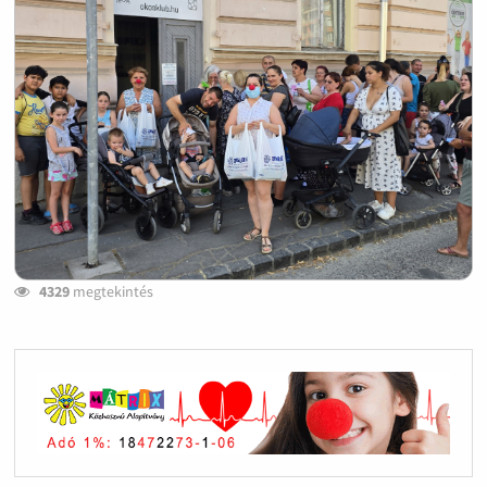
4329
megtekintés