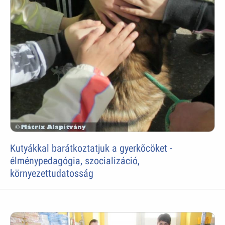
Kutyákkal barátkoztatjuk a gyerkõcöket -
élménypedagógia, szocializáció,
környezettudatosság