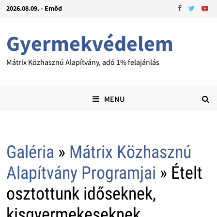
2026.08.09. - Emõd
Gyermekvédelem
Mátrix Közhasznú Alapítvány, adó 1% felajánlás
MENU
Galéria
»
Mátrix Közhasznú
Alapítvány Programjai
» Ételt
osztottunk időseknek,
kisgyermekeseknek