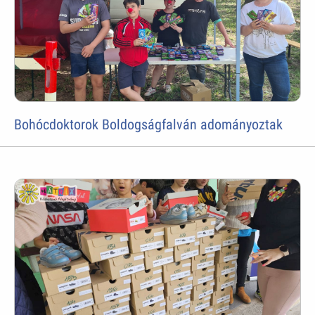
Bohócdoktorok Boldogságfalván adományoztak