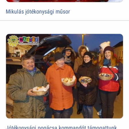
Mikulás jótékonysági műsor
Jótékonysági pogácsa kommandót támogattunk