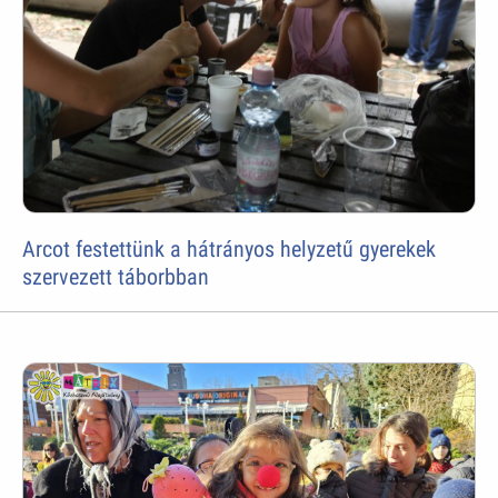
Arcot festettünk a hátrányos helyzetű gyerekek
szervezett táborbban