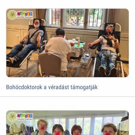
Bohócdoktorok a véradást támogatják