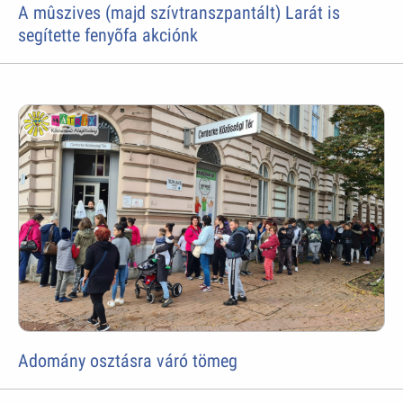
A mûszives (majd szívtranszpantált) Larát is
segítette fenyõfa akciónk
Adomány osztásra váró tömeg