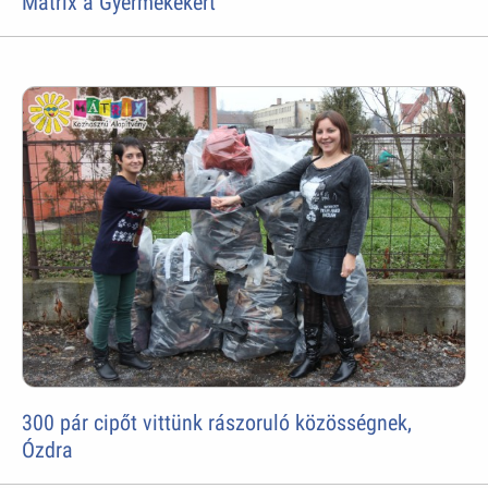
Mátrix a Gyermekekért
300 pár cipőt vittünk rászoruló közösségnek,
Ózdra