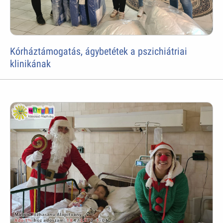
Kórháztámogatás, ágybetétek a pszichiátriai
klinikának