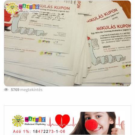
5769
megtekintés