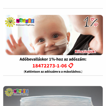
Adóbevalláskor 1%-hoz az adószám:
18472273-1-06 📋
(
Kattintson az adószámra a másoláshoz.
)