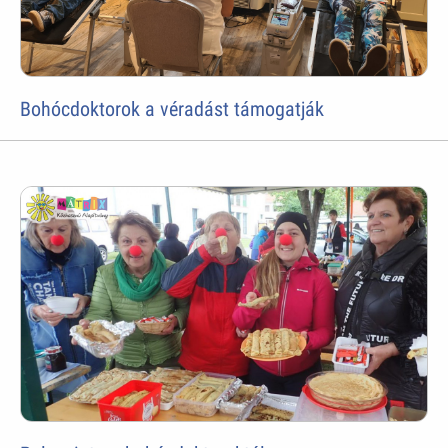
Bohócdoktorok a véradást támogatják