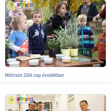
Mátrixos Zöld nap óvodákban