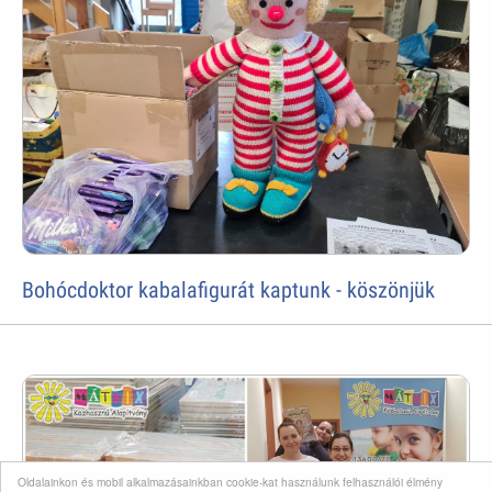
Bohócdoktor kabalafigurát kaptunk - köszönjük
Oldalainkon és mobil alkalmazásainkban cookie-kat használunk felhasználói élmény