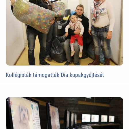
Kollégisták támogatták Dia kupakgyűjtését