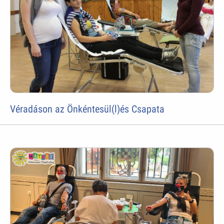
Véradáson az Önkéntesül(l)és Csapata