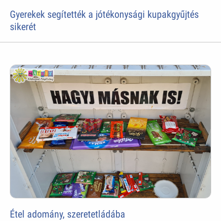
Gyerekek segítették a jótékonysági kupakgyűjtés
sikerét
Étel adomány, szeretetládába