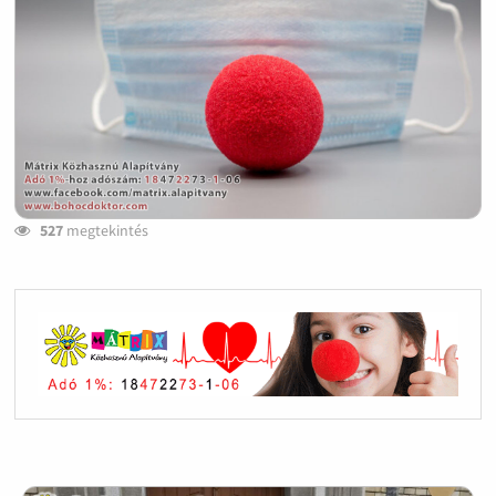
527
megtekintés