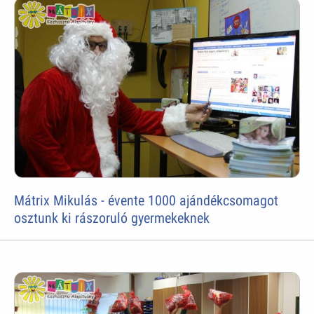
Mátrix Mikulás - évente 1000 ajándékcsomagot
osztunk ki rászoruló gyermekeknek