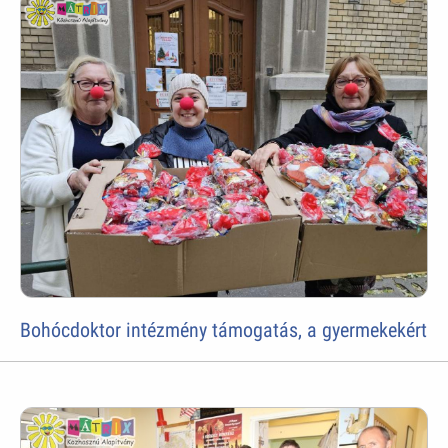
Bohócdoktor intézmény támogatás, a gyermekekért