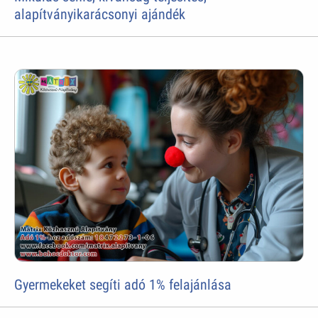
alapítványikarácsonyi ajándék
Gyermekeket segíti adó 1% felajánlása