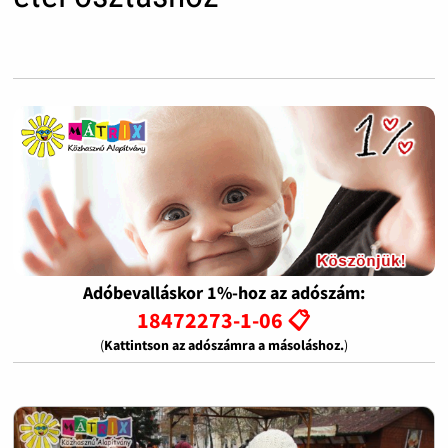
Adóbevalláskor 1%-hoz az adószám:
18472273-1-06 📋
(
Kattintson az adószámra a másoláshoz.
)