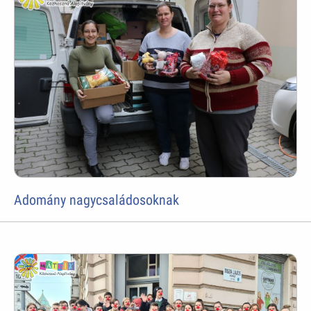
Adomány nagycsaládosoknak