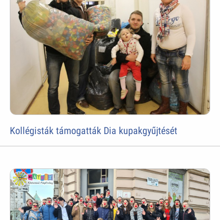
Kollégisták támogatták Dia kupakgyűjtését