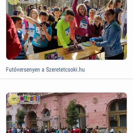
Futóversenyen a Szeretetcsoki.hu