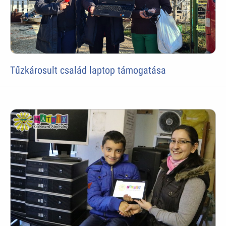
Tűzkárosult család laptop támogatása