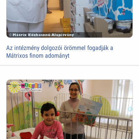
Az intézmény dolgozói örömmel fogadják a
Mátrixos finom adományt