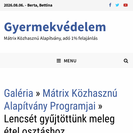
2026.08.06. - Berta, Bettina
Gyermekvédelem
Mátrix Közhasznú Alapítvány, adó 1% felajánlás
MENU
Galéria
»
Mátrix Közhasznú
Alapítvány Programjai
»
Lencsét gyűjtöttünk meleg
étel osztáshoz