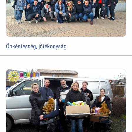
Önkéntesség, jótékonyság