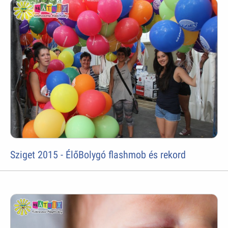
Sziget 2015 - ÉlőBolygó flashmob és rekord