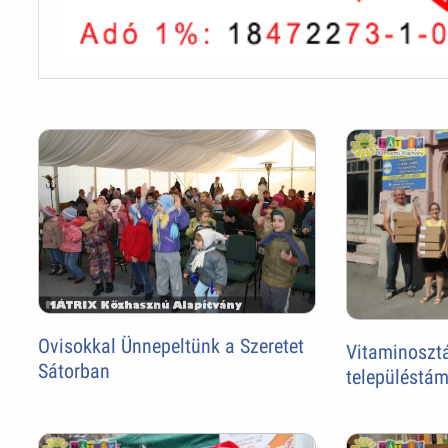
Ovisokkal Ünnepeltünk a Szeretet
Vitaminosztá
Sátorban
településtá