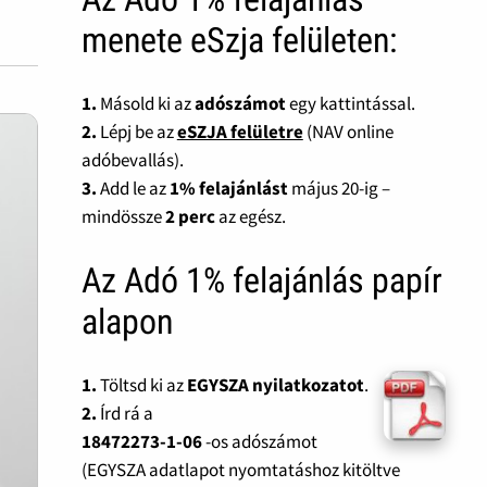
menete eSzja felületen:
1.
Másold ki az
adószámot
egy kattintással.
2.
Lépj be az
eSZJA felületre
(NAV online
adóbevallás).
3.
Add le az
1% felajánlást
május 20-ig –
mindössze
2 perc
az egész.
Az Adó 1% felajánlás papír
alapon
1.
Töltsd ki az
EGYSZA nyilatkozatot
.
2.
Írd rá a
18472273-1-06
-os adószámot
(EGYSZA adatlapot nyomtatáshoz kitöltve