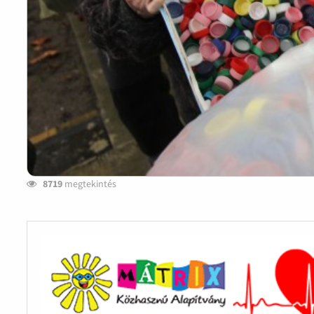
8719
megtekintés