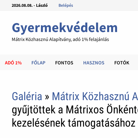
2026.08.08. - László
Belépés
Gyermekvédelem
Mátrix Közhasznú Alapítvány, adó 1% felajánlás
ADÓ 1%
FŐLAP
FONTOS
HASZNOS
FOTÓK
Galéria
»
Mátrix Közhasznú A
gyűjtöttek a Mátrixos Önkén
kezelésének támogatásához