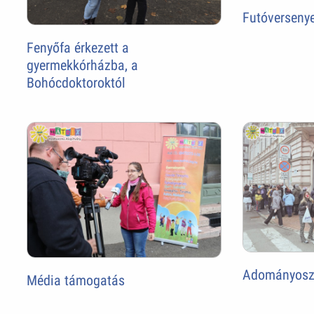
Futóversenye
Fenyőfa érkezett a
gyermekkórházba, a
Bohócdoktoroktól
Adományosztá
Média támogatás