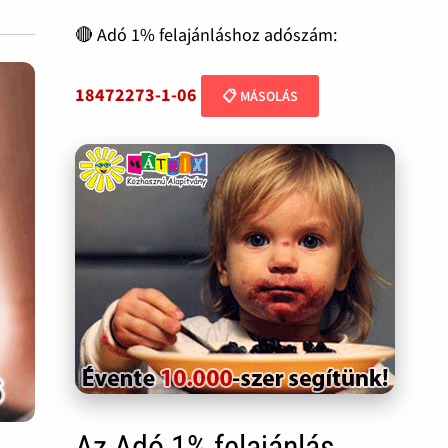
🔴 Adó 1% felajánláshoz adószám:
18472273-1-06
📋 MÁSOLÁS
Az Adó 1% felajánlás