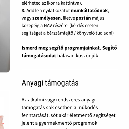
elérheted az ikonra kattintva).
3.
Add le a nyilatkozatot
munkáltatódnak
,
vagy
személyesen
, illetve
postán
május
közepéig a NAV részére. (kérdés esetén
segítséget a bérszámfejtő / könyvelő tud adni)
Ismerd meg segítő programjainkat. Segítő
támogatásodat
hálásan köszönjük!
Anyagi támogatás
Az alkalmi vagy rendszeres anyagi
támogatás sok esetben a működés
fenntartását, sőt akár életmentő segítséget
jelent a gyermekmentő programok