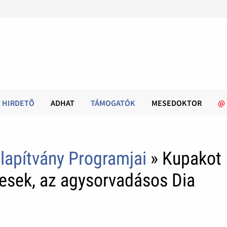
HIRDETÕ
ADHAT
TÁMOGATÓK
MESEDOKTOR
@
lapítvány Programjai
» Kupakot
tesek, az agysorvadásos Dia