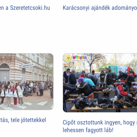
n a Szeretetcsoki.hu
Karácsonyi ajándék adomány
s, tele jótettekkel
Cipőt osztottunk ingyen, hogy
lehessen fagyott láb!