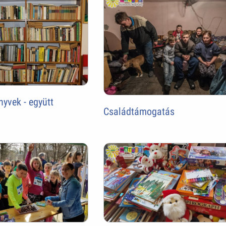
yvek - együtt
Családtámogatás