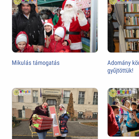
Mikulás támogatás
Adomány kön
gyűjtöttük!