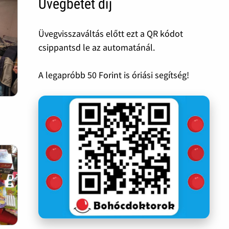
Üvegbetét díj
Üvegvisszaváltás előtt ezt a QR kódot
csippantsd le az automatánál.
A legapróbb 50 Forint is óriási segítség!