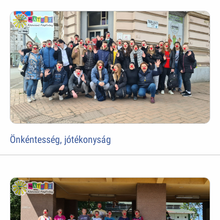
Önkéntesség, jótékonyság