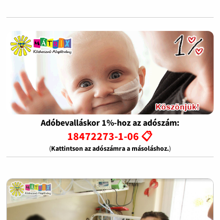
Adóbevalláskor 1%-hoz az adószám:
18472273-1-06 📋
(
Kattintson az adószámra a másoláshoz.
)