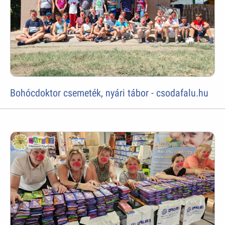
Bohócdoktor csemeték, nyári tábor - csodafalu.hu