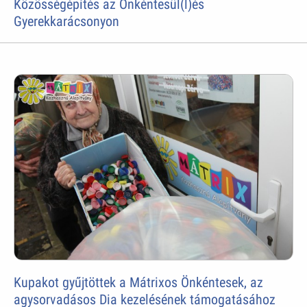
Közösségépítés az Önkéntesül(l)és
Gyerekkarácsonyon
Kupakot gyűjtöttek a Mátrixos Önkéntesek, az
agysorvadásos Dia kezelésének támogatásához