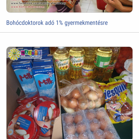
Bohócdoktorok adó 1% gyermekmentésre